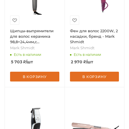
Щипцы-выпрямители
Фен для волос 2200W, 2
для волос керамика
насадки, бренд - Mark
98,8×24,4мм,с
Shmidt
вентилятором, t=140-
Mark Shmidt
Mark Shmidt
220С°,64 Вт, бренд -
Есть в наличии
Есть в наличии
Mark Shmidt
5 703
₽
/шт
2 970
₽
/шт
В КОРЗИНУ
В КОРЗИНУ