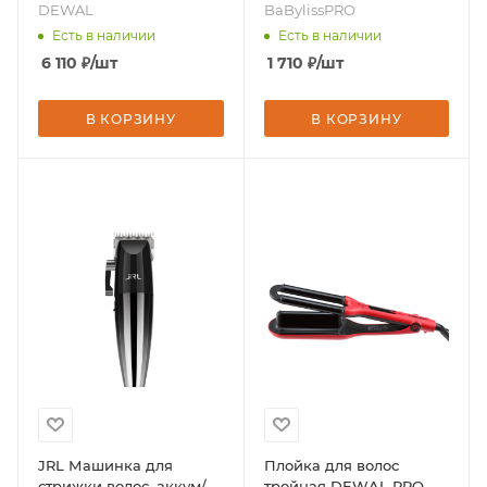
ионизация, 2 насадки,
DEWAL
BaBylissPRO
бренд - DEWAL
Есть в наличии
Есть в наличии
6 110
₽
/шт
1 710
₽
/шт
В КОРЗИНУ
В КОРЗИНУ
JRL Машинка для
Плойка для волос
стрижки волос, аккум/
тройная DEWAL PRO