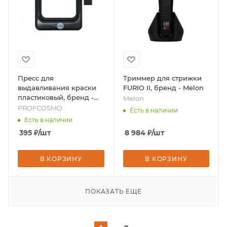
Пресс для
Триммер для стрижки
выдавливания краски
FURIO II, бренд - Melon
пластиковый, бренд -
Melon
PROFCOSMO
PROFCOSMO
Есть в наличии
Есть в наличии
395
₽
/шт
8 984
₽
/шт
В КОРЗИНУ
В КОРЗИНУ
ПОКАЗАТЬ ЕЩЕ