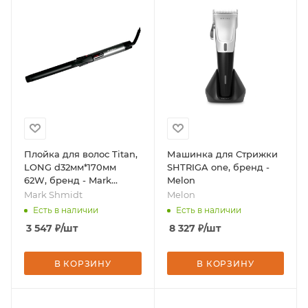
Плойка для волос Titan,
Машинка для Стрижки
LONG d32мм*170мм
SHTRIGA one, бренд -
62W, бренд - Mark
Melon
Shmidt
Mark Shmidt
Melon
Есть в наличии
Есть в наличии
3 547
₽
/шт
8 327
₽
/шт
В КОРЗИНУ
В КОРЗИНУ