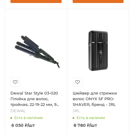
Dewal Star Style 03-020
Шейвер для стрижки
Плойка для волос,
волос ONYX SF PRO-
тройная, 22-19-22 мм, 90
SHAVER, бренд - JRL
Вт, бренд - DEWAL
DEWAL
JRL
Есть в наличии
Есть в наличии
6 050
₽
/шт
8 780
₽
/шт