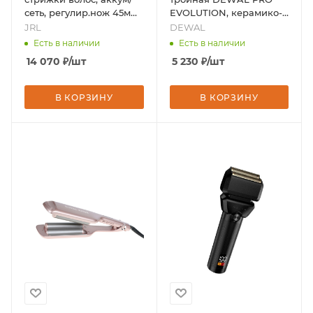
сеть, регулир.нож 45мм.
EVOLUTION, керамико-
FF 2020C, бренд - JRL
турмалиновое, 25 мм,
JRL
DEWAL
100Вт, бренд - DEWAL
Есть в наличии
Есть в наличии
14 070
₽
/шт
5 230
₽
/шт
В КОРЗИНУ
В КОРЗИНУ