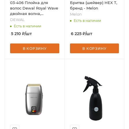
03-406 Плойка для
Бритва (шейвер) HEX T,
волос Dewal Royal Wave
бренд - Melon
двойная волна,
Melon
керамика-турмалин, с
DEWAL
Есть в наличии
терморег, 75 ВТ, бренд -
Есть в наличии
DEWAL
5 210
₽
/шт
6 225
₽
/шт
В КОРЗИНУ
В КОРЗИНУ