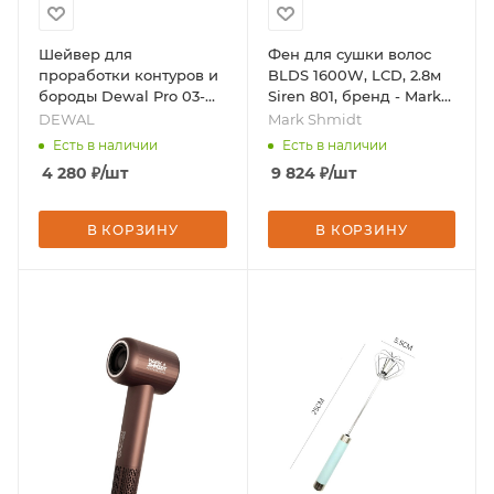
Шейвер для
Фен для сушки волос
проработки контуров и
BLDS 1600W, LCD, 2.8м
бороды Dewal Pro 03-
Siren 801, бренд - Mark
017, бренд - DEWAL
Shmidt
DEWAL
Mark Shmidt
Есть в наличии
Есть в наличии
4 280
₽
/шт
9 824
₽
/шт
В КОРЗИНУ
В КОРЗИНУ