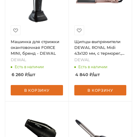
Машинка для стрижки
Щипцы-выпрямители
окантовочная FORCE
DEWAL ROYAL Midi
MINI, бренд - DEWAL
43х120 мм, с терморег.,
титан-турмалин покр,
DEWAL
DEWAL
75Вт, бренд - DEWAL
Есть в наличии
Есть в наличии
6 260
₽
/шт
4 840
₽
/шт
В КОРЗИНУ
В КОРЗИНУ