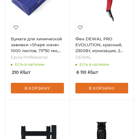
Бумага для химической
Фен DEWAL PRO
завивки «Shape wave»
EVOLUTION, красный,
1000 листов, 75*50 мм,
2300Вт, ионизация, 2
бренд - Epica
насадки, бренд -
Epica Professional
DEWAL
Professional
DEWAL
Есть в наличии
Есть в наличии
210
₽
/шт
6 110
₽
/шт
В КОРЗИНУ
В КОРЗИНУ