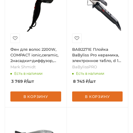
Фен для волос 2200W,
BAB2271E Плойка
COMPACT ionic,ceramic,
BaByliss Pro керамика,
2насадки+диффузор,
электронное табло, d 16
бренд - Mark Shmidt
мм, 40W, бренд -
Mark Shmidt
BaBylissPRO
BaBylissPRO
Есть в наличии
Есть в наличии
3 769
₽
/шт
8 745
₽
/шт
В КОРЗИНУ
В КОРЗИНУ