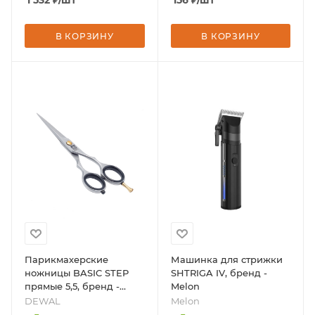
1 532
₽
/шт
156
₽
/шт
В КОРЗИНУ
В КОРЗИНУ
Парикмахерские
Машинка для стрижки
ножницы BASIC STEP
SHTRIGA IV, бренд -
прямые 5,5, бренд -
Melon
DEWAL
DEWAL
Melon