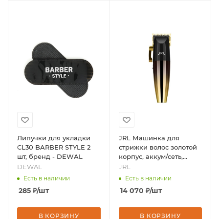
Липучки для укладки
JRL Машинка для
CL30 BARBER STYLE 2
стрижки волос золотой
шт, бренд - DEWAL
корпус, аккум/сеть,
регулир.нож 45мм. FF
DEWAL
JRL
2020C-G, бренд - JRL
Есть в наличии
Есть в наличии
285
₽
/шт
14 070
₽
/шт
В КОРЗИНУ
В КОРЗИНУ