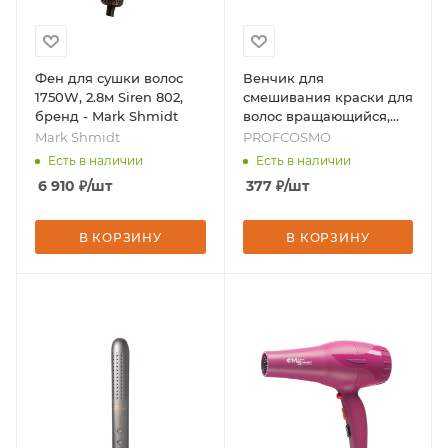
Фен для сушки волос
Венчик для
1750W, 2.8м Siren 802,
смешивания краски для
бренд - Mark Shmidt
волос вращающийся,
бренд - PROFCOSMO
Mark Shmidt
PROFCOSMO
Есть в наличии
Есть в наличии
6 910
₽
/шт
377
₽
/шт
В КОРЗИНУ
В КОРЗИНУ