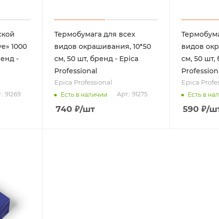
ской
Термобумага для всех
Термобума
e» 1000
видов окрашивания, 10*50
видов окр
ренд -
см, 50 шт, бренд - Epica
см, 50 шт,
Professional
Profession
Epica Professional
Epica Profe
.: 91269
Арт.: 91275
Есть в наличии
Есть в на
740
₽
/шт
590
₽
/ш