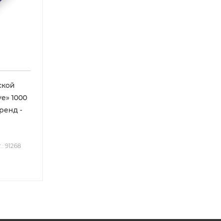
ской
e» 1000
бренд -
.: 91268