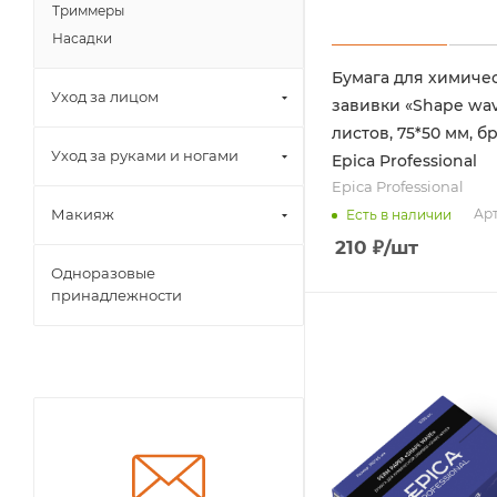
Триммеры
Насадки
Бумага для химиче
Уход за лицом
завивки «Shape wav
листов, 75*50 мм, б
Уход за руками и ногами
Epica Professional
Epica Professional
Макияж
Арт
Есть в наличии
210
₽
/шт
Одноразовые
принадлежности