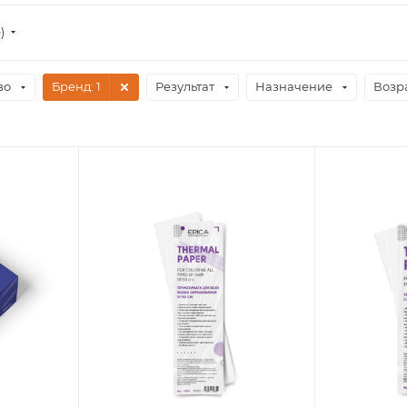
)
во
Бренд
: 1
Результат
Назначение
Возр