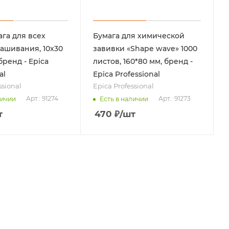
га для всех
Бумага для химической
ашивания, 10x30
завивки «Shape wave» 1000
 бренд - Epica
листов, 160*80 мм, бренд -
al
Epica Professional
ssional
Epica Professional
Арт.: 91274
Арт.: 91273
личии
Есть в наличии
т
470
₽
/шт