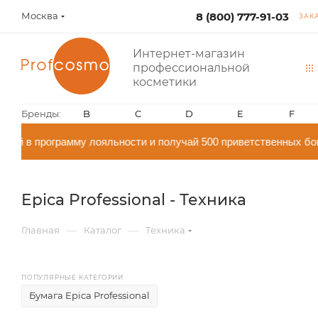
Москва
8 (800) 777-91-03
ЗАК
Интернет-магазин
профессиональной
косметики
Бренды:
B
C
D
E
F
й в программу лояльности и получай 500 приветственных бон
Epica Professional - Техника
—
—
Главная
Каталог
Техника
ПОПУЛЯРНЫЕ КАТЕГОРИИ
Бумага Epica Professional