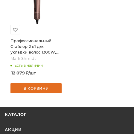
Профессиональный
Стайлер 2 в1 для
укладки волос 1300W,
t=80℃-160℃, бренд -
Mark Shmidt
Mark Shmidt
Есть в наличии
12 079
₽
/шт
В КОРЗИНУ
КАТАЛОГ
АКЦИИ