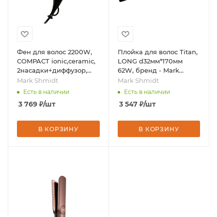
Фен для волос 2200W,
Плойка для волос Titan,
COMPACT ionic,ceramic,
LONG d32мм*170мм
2насадки+диффузор,
62W, бренд - Mark
бренд - Mark Shmidt
Shmidt
Mark Shmidt
Mark Shmidt
Есть в наличии
Есть в наличии
3 769
₽
/шт
3 547
₽
/шт
В КОРЗИНУ
В КОРЗИНУ