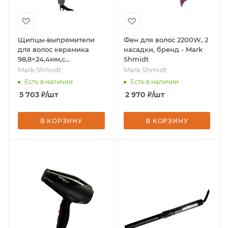
Щипцы-выпрямители
Фен для волос 2200W, 2
для волос керамика
насадки, бренд - Mark
98,8×24,4мм,с
Shmidt
вентилятором, t=140-
Mark Shmidt
Mark Shmidt
220С°,64 Вт, бренд -
Есть в наличии
Есть в наличии
Mark Shmidt
5 703
₽
/шт
2 970
₽
/шт
В КОРЗИНУ
В КОРЗИНУ