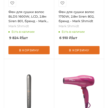
Фен для сушки волос
Фен для сушки волос
BLDS 1600W, LCD, 2.8м
1750W, 2.8м Siren 802,
Siren 801, бренд - Mark
бренд - Mark Shmidt
Shmidt
Mark Shmidt
Mark Shmidt
Есть в наличии
Есть в наличии
9 824
₽
/шт
6 910
₽
/шт
В КОРЗИНУ
В КОРЗИНУ