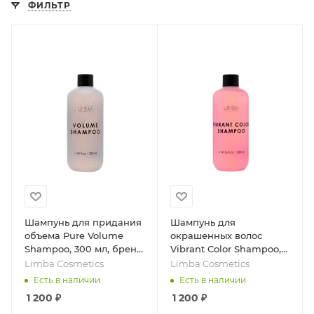
ФИЛЬТР
Шампунь для придания
Шампунь для
объема Pure Volume
окрашенных волос
Shampoo, 300 мл, бренд
Vibrant Color Shampoo,
- Limba Cosmetics
300 мл, бренд - Limba
Limba Cosmetics
Limba Cosmetics
Cosmetics
Есть в наличии
Есть в наличии
1 200
₽
1 200
₽