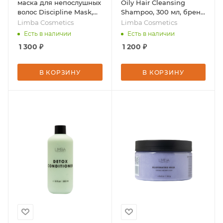
маска для непослушных
Oily Hair Cleansing
волос Discipline Mask,
Shampoo, 300 мл, бренд
245 г, бренд - Limba
- Limba Cosmetics
Limba Cosmetics
Limba Cosmetics
Cosmetics
Есть в наличии
Есть в наличии
1 300
₽
1 200
₽
В КОРЗИНУ
В КОРЗИНУ