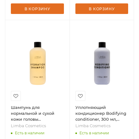
В КОРЗИНУ
В КОРЗИНУ
Шампунь для
Уплотняющий
нормальной и сухой
кондиционер Bodifying
кожи головы
conditioner, 300 мл,
Normal&Dry Scalp
бренд - Limba
Limba Cosmetics
Limba Cosmetics
Hydration Shampoo, 300
Cosmetics
Есть в наличии
Есть в наличии
мл, бренд - Limba