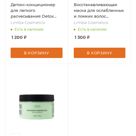
Детокс-конциционер
Восстанавливающая
для легкого
маска для ослабленных
расчесывания Detox
и ломких волос
Detangling Conditioner,
Rejuvenating Mask, 245 г,
Limba Cosmetics
Limba Cosmetics
300 мл, бренд - Limba
бренд - Limba
Есть в наличии
Есть в наличии
Cosmetics
Cosmetics
1 200
₽
1 300
₽
В КОРЗИНУ
В КОРЗИНУ