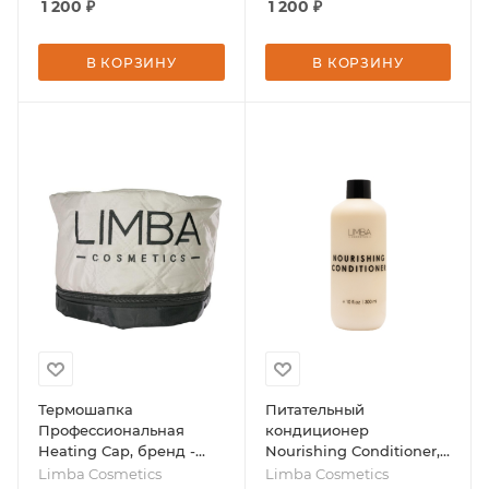
1 200
₽
1 200
₽
Cosmetics
В КОРЗИНУ
В КОРЗИНУ
Термошапка
Питательный
Профессиональная
кондиционер
Heating Cap, бренд -
Nourishing Conditioner,
Limba Cosmetics
300 мл, бренд - Limba
Limba Cosmetics
Limba Cosmetics