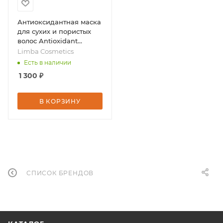
Антиоксидантная маска
для сухих и пористых
волос Antioxidant
Hydrating Mask, 245 г,
Limba Cosmetics
бренд - Limba
Есть в наличии
Cosmetics
1 300
₽
В КОРЗИНУ
СПИСОК БРЕНДОВ