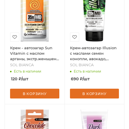
Крем - автозагар Sun
Крем-автозагар Illusion
Vitamin с маслом
с маслами семян
арганы, экстр.женьшеня
конопли, авокадо,
и витаминным
церамидами и
SOL BIANCA
SOL BIANCA
комплексом, 15 мл,
фосфолипидами, 125 мл,
Есть в наличии
Есть в наличии
бренд - SOL BIANCA
бренд - SOL BIANCA
120
₽
/шт
690
₽
/шт
В КОРЗИНУ
В КОРЗИНУ