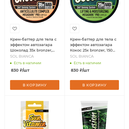
Крем-баттер для тела с
Крем-баттер для тела с
эффектом автозагара
эффектом автозагара
Шоколад 35х bronzer,
Кокос 25х bronzer, 150
150 мл, бренд - SOL
мл., бренд - SOL BIANCA
SOL BIANCA
SOL BIANCA
BIANCA
Есть в наличии
Есть в наличии
830
₽
/шт
830
₽
/шт
В КОРЗИНУ
В КОРЗИНУ