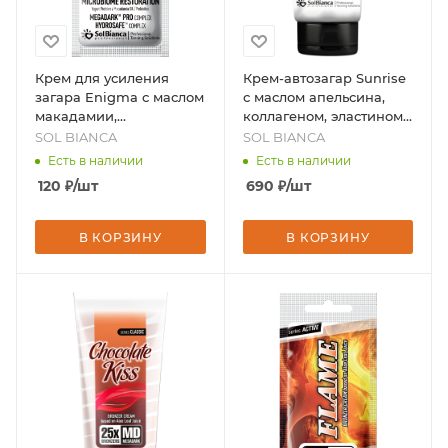
Крем для усиления
Крем-автозагар Sunrise
загара Enigma с маслом
с маслом апельсина,
макадамии,
коллагеном, эластином
протеинами йогурта и
и гиалуроновой
SOL BIANCA
SOL BIANCA
пробиотиками, 15 мл,
кислотой, 125 мл, бренд
Есть в наличии
Есть в наличии
бренд - SOL BIANCA
- SOL BIANCA
120
₽
/шт
690
₽
/шт
В КОРЗИНУ
В КОРЗИНУ