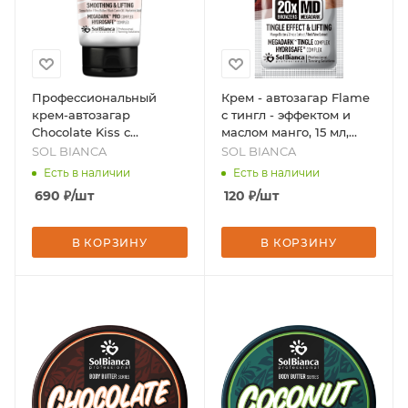
Профессиональный
Крем - автозагар Flame
крем-автозагар
с тингл - эффектом и
Chocolate Kiss с
маслом манго, 15 мл,
маслами какао, дерева
бренд - SOL BIANCA
SOL BIANCA
SOL BIANCA
ши, черного тмина и
Есть в наличии
Есть в наличии
гиалуроновой кислотой,
690
₽
/шт
120
₽
/шт
125 мл, бренд - SOL
BIANCA
В КОРЗИНУ
В КОРЗИНУ