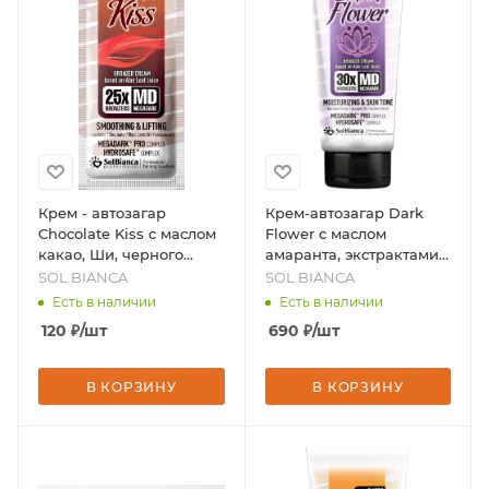
Крем - автозагар
Крем-автозагар Dark
Chocolate Kiss с маслом
Flower с маслом
какао, Ши, черного
амаранта, экстрактами
тмина и гиалуроновой
красного винограда и
SOL BIANCA
SOL BIANCA
кислотой, 15 мл, бренд -
куркумы, 125 мл, бренд -
Есть в наличии
Есть в наличии
SOL BIANCA
SOL BIANCA
120
₽
/шт
690
₽
/шт
В КОРЗИНУ
В КОРЗИНУ