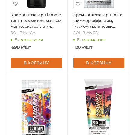
Крем-автозагар Flame с
Крем - автозагар Pink с
тингл-эффектом, маслом
шиммер эффектом,
манго, экстрактами
маслом малиновых
арники и красного
косточек и зародышей
SOL BIANCA
SOL BIANCA
вина, 125 мл, бренд -
пшеницы, 15 мл, бренд -
Есть в наличии
Есть в наличии
SOL BIANCA
SOL BIANCA
690
₽
/шт
120
₽
/шт
В КОРЗИНУ
В КОРЗИНУ