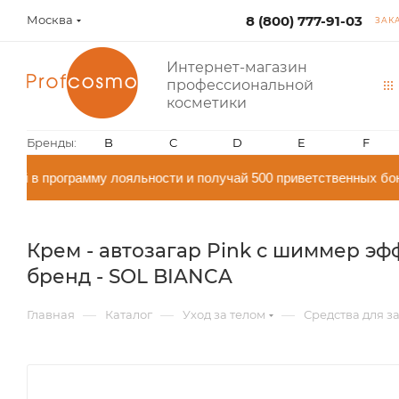
Москва
8 (800) 777-91-03
ЗАК
Интернет-магазин
профессиональной
косметики
Бренды:
B
C
D
E
F
ай в программу лояльности и получай 500 приветственных бон
Крем - автозагар Pink с шиммер эф
бренд - SOL BIANCA
—
—
—
Главная
Каталог
Уход за телом
Средства для з