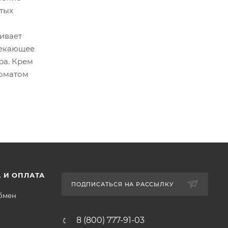
атых
живает
лекающее
ра. Крем
роматом
 И ОПЛАТА
ПОДПИСАТЬСЯ НА РАССЫЛКУ
обмен
8 (800) 777-91-03