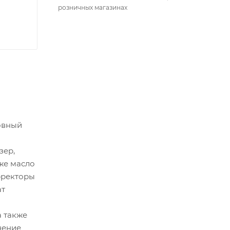
розничных магазинах
овный
зер,
же масло
орректоры
ат
 также
нение