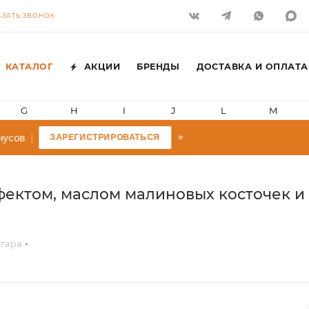
АЗАТЬ ЗВОНОК
КАТАЛОГ
АКЦИИ
БРЕНДЫ
ДОСТАВКА И ОПЛАТА
G
H
I
J
L
M
усов
|
ЗАРЕГИСТРИРОВАТЬСЯ
★
фектом, маслом малиновых косточек и
агара