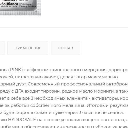
ПРИМЕНЕНИЕ
СОСТАВ
anca PINK с эффектом таинственного мерцания, дарит р
ожей, питает и увлажняет, делая загар максимально
ндарный дуэт. Современный профессиональный автоброн
ду с ДГА входит тирозин, редкое масло моринги, а так
ает в себе все 3 необходимых элемента - активаторы, к
ние выработки собственного меланина. Итоговый результ
 будет хорошо заметен уже через 3 часа после сеанса.
ожи HYDROSAFE на основе успокаивающего пантенола, а
арбамида обеспечивает интенсивное и глубокое увлаж