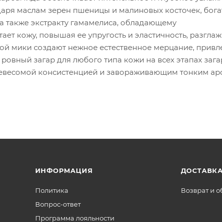
даря маслам зерен пшеницы и малиновых косточек, бог
а также экстракту гамамелиса, обладающему
ет кожу, повышая ее упругость и эластичность, разгла
ой мики создают нежное естественное мерцание, прив
ровный загар для любого типа кожи на всех этапах зага
невесомой консистенцией и завораживающим тонким а
ИНФОРМАЦИЯ
ДОСТАВКА
Политика
Возврат и 
Вопрос-ответ
Программа лояльности