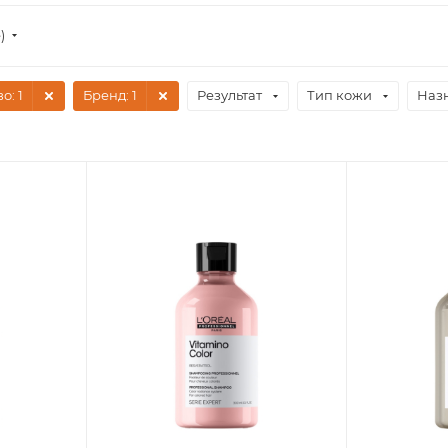
)
во
: 1
Бренд
: 1
Результат
Тип кожи
Наз