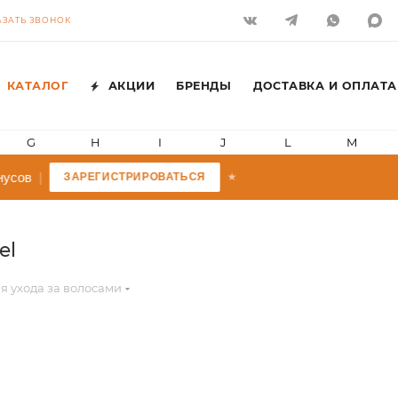
АЗАТЬ ЗВОНОК
КАТАЛОГ
АКЦИИ
БРЕНДЫ
ДОСТАВКА И ОПЛАТА
G
H
I
J
L
M
сов
|
ЗАРЕГИСТРИРОВАТЬСЯ
★
el
я ухода за волосами