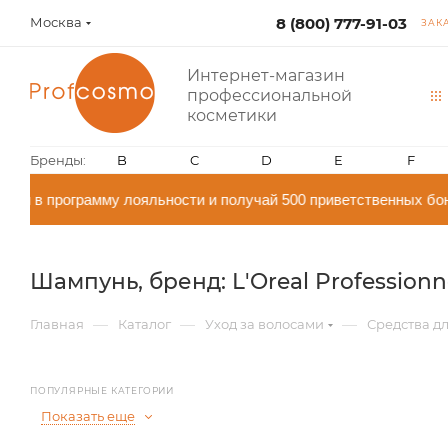
Москва
8 (800) 777-91-03
ЗАК
Интернет-магазин
профессиональной
косметики
Бренды:
B
C
D
E
F
 в программу лояльности и получай 500 приветственных бону
Шампунь, бренд: L'Oreal Professionn
—
—
—
Главная
Каталог
Уход за волосами
Средства дл
ПОПУЛЯРНЫЕ КАТЕГОРИИ
Показать еще