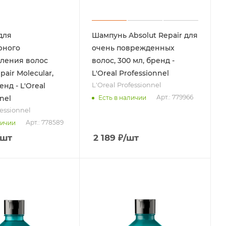
для
Шампунь Absolut Repair для
рного
очень поврежденных
ления волос
волос, 300 мл, бренд -
pair Molecular,
L'Oreal Professionnel
L'Oreal Professionnel
енд - L'Oreal
Арт.: 779966
Есть в наличии
nel
fessionnel
Арт.: 778589
личии
/шт
2 189
₽
/шт