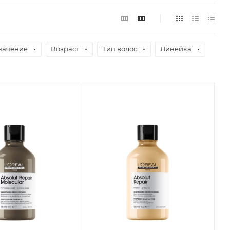
начение
Возраст
Тип волос
Линейка