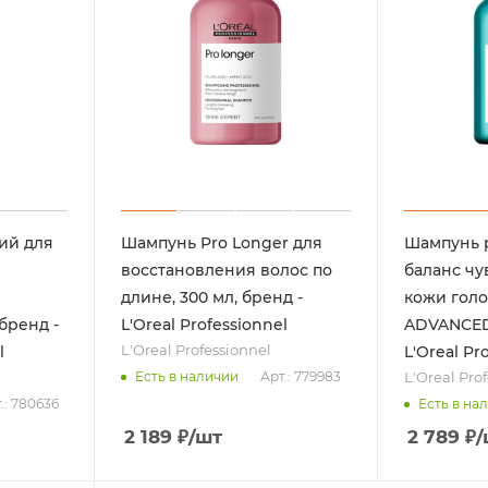
ий для
Шампунь Pro Longer для
Шампунь 
восстановления волос по
баланс чу
длине, 300 мл, бренд -
кожи гол
бренд -
L'Oreal Professionnel
ADVANCED,
L'Oreal Professionnel
l
L'Oreal Pr
L'Oreal Pro
Арт.: 779983
Есть в наличии
.: 780636
Есть в на
2 189
₽
/шт
2 789
₽
/