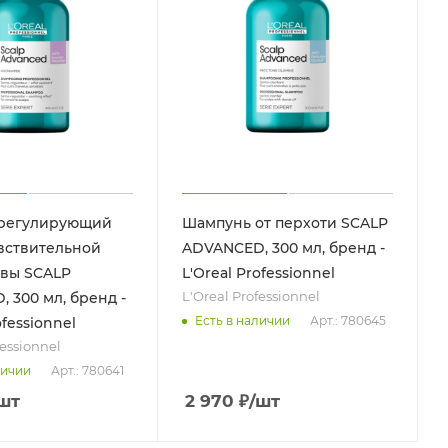
регулирующий
Шампунь от перхоти SCALP
вствительной
ADVANCED, 300 мл, бренд -
овы SCALP
L'Oreal Professionnel
L'Oreal Professionnel
 300 мл, бренд -
Арт.: 780645
Есть в наличии
ofessionnel
fessionnel
Арт.: 780641
личии
шт
2 970
₽
/шт