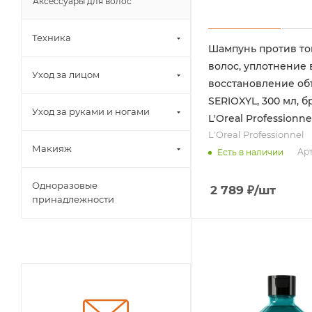
Аксессуары для волос
Техника
Шампунь против то
волос, уплотнение 
Уход за лицом
восстановление об
SERIOXYL, 300 мл, б
Уход за руками и ногами
L'Oreal Professionne
L'Oreal Professionnel
Макияж
Арт
Есть в наличии
Одноразовые
2 789
₽
/шт
принадлежности