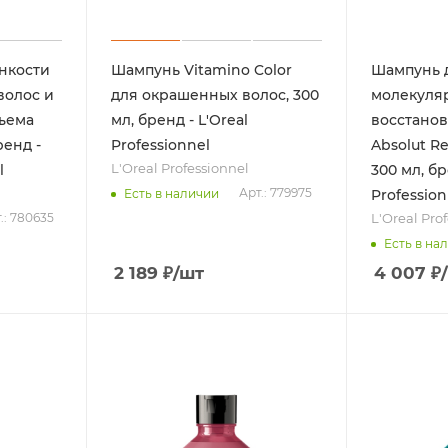
нкости
Шампунь Vitamino Color
Шампунь 
волос и
для окрашенных волос, 300
молекуля
ъема
мл, бренд - L'Oreal
восстанов
ренд -
Professionnel
Absolut Re
L'Oreal Professionnel
l
300 мл, бр
Арт.: 779975
Есть в наличии
Profession
L'Oreal Pro
.: 780635
Есть в на
2 189
₽
/шт
4 007
₽