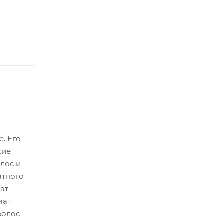
. Его
кие
лос и
атного
тат
мат
волос