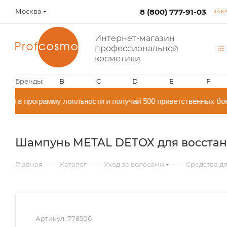
Москва
8 (800) 777-91-03
ЗАК
Интернет-магазин
профессиональной
косметики
Бренды:
B
C
D
E
F
й в программу лояльности и получай 500 приветственных бон
Шампунь METAL DETOX для восстанов
—
—
—
Главная
Каталог
Уход за волосами
Средства дл
Артикул:
778506