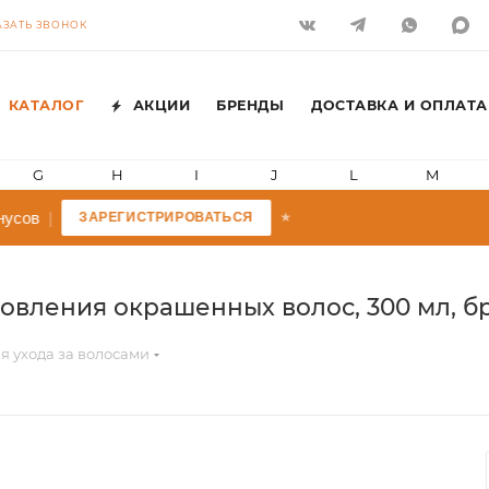
АЗАТЬ ЗВОНОК
КАТАЛОГ
АКЦИИ
БРЕНДЫ
ДОСТАВКА И ОПЛАТА
G
H
I
J
L
M
усов
|
ЗАРЕГИСТРИРОВАТЬСЯ
★
ления окрашенных волос, 300 мл, брен
я ухода за волосами