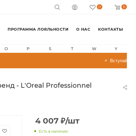
0
0
ПРОГРАММА ЛОЯЛЬНОСТИ
О НАС
КОНТАКТЫ
O
P
S
T
W
Y
Вступай в прог
★
д - L'Oreal Professionnel
4 007
₽
/шт
Есть в наличии