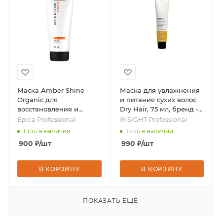
Маска Amber Shine
Маска для увлажнения
Organic для
и питания сухих волос
восстановления и
Dry Hair, 75 мл, бренд -
питания волос, 250 мл,
INSIGHT Professional
Epica Professional
INSIGHT Professional
бренд - Epica
Есть в наличии
Есть в наличии
Professional
900
₽
/шт
990
₽
/шт
В КОРЗИНУ
В КОРЗИНУ
ПОКАЗАТЬ ЕЩЕ