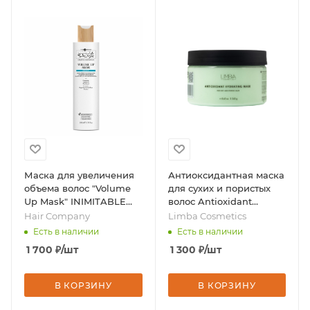
Маска для увеличения
Антиоксидантная маска
объема волос "Volume
для сухих и пористых
Up Mask" INIMITABLE
волос Antioxidant
STYLE, 200 мл, бренд -
Hydrating Mask, 245 г,
Hair Company
Limba Cosmetics
Hair Company
бренд - Limba
Есть в наличии
Есть в наличии
Cosmetics
1 700
₽
/шт
1 300
₽
/шт
В КОРЗИНУ
В КОРЗИНУ