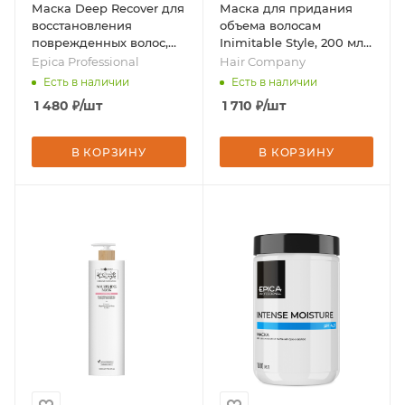
Маска Deep Recover для
Маска для придания
восстановления
объема волосам
поврежденных волос,
Inimitable Style, 200 мл,
1000 мл, бренд - Epica
бренд - Hair Company
Epica Professional
Hair Company
Professional
Есть в наличии
Есть в наличии
1 480
₽
/шт
1 710
₽
/шт
В КОРЗИНУ
В КОРЗИНУ