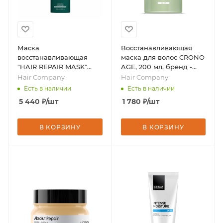
Маска
Восстанавливающая
восстанавливающая
маска для волос CRONO
"HAIR REPAIR MASK"
AGE, 200 мл, бренд -
DOUBLE ACTION, 1 000
Hair Company
Hair Company
Hair Company
мл/7841, бренд - Hair
Есть в наличии
Есть в наличии
Company
5 440
₽
/шт
1 780
₽
/шт
В КОРЗИНУ
В КОРЗИНУ