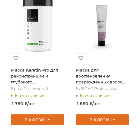
Маска Keratin Pro для
Маска для
реконструкции и
восстановления
глубокого
поврежденных волос
восстановления волос,
Damaged Hair, 200 мл,
Epica Professional
INSIGHT Professional
1000 мл, бренд - Epica
бренд - INSIGHT
Есть в наличии
Есть в наличии
Professional
Professional
1 780
₽
/шт
1 880
₽
/шт
В КОРЗИНУ
В КОРЗИНУ