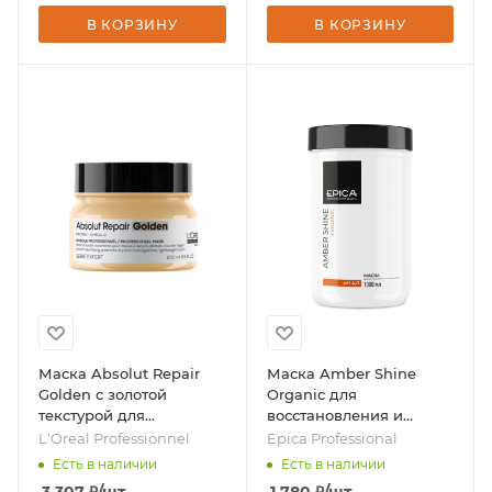
В КОРЗИНУ
В КОРЗИНУ
Маска Absolut Repair
Маска Amber Shine
Golden с золотой
Organic для
текстурой для
восстановления и
восстановления
питания волос, 1000 мл,
L'Oreal Professionnel
Epica Professional
поврежденных волос,
бренд - Epica
Есть в наличии
Есть в наличии
250 мл, бренд - L'Oreal
Professional