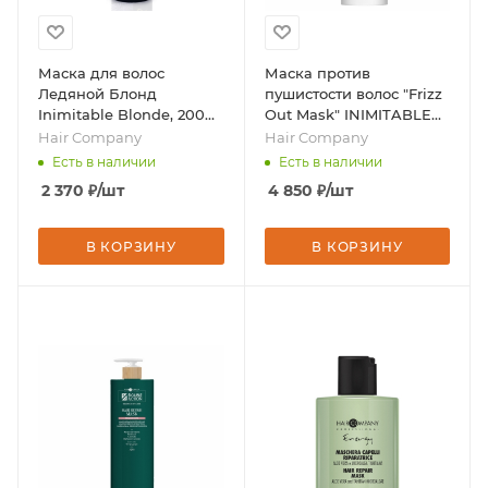
Маска для волос
Маска против
Ледяной Блонд
пушистости волос "Frizz
Inimitable Blonde, 200
Out Mask" INIMITABLE
мл, бренд - Hair
STYLE, 1000 мл / 7377,
Hair Company
Hair Company
Company
бренд - Hair Company
Есть в наличии
Есть в наличии
2 370
₽
/шт
4 850
₽
/шт
В КОРЗИНУ
В КОРЗИНУ