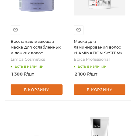
Восстанавливающая
Маска для
маска для ослабленных
ламинирования волос
и ломких волос
«LAMINATION SYSTEM»,
Rejuvenating Mask, 245 г,
(шаг 2), 250 мл., бренд -
Limba Cosmetics
Epica Professional
бренд - Limba
Epica Professional
Есть в наличии
Есть в наличии
Cosmetics
1 300
₽
/шт
2 100
₽
/шт
В КОРЗИНУ
В КОРЗИНУ