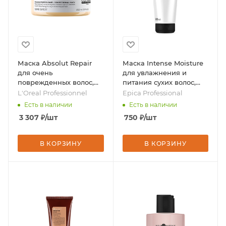
Маска Absolut Repair
Маска Intense Moisture
для очень
для увлажнения и
поврежденных волос,
питания сухих волос,
250 мл, бренд - L'Oreal
250 мл, бренд - Epica
L'Oreal Professionnel
Epica Professional
Professionnel
Professional
Есть в наличии
Есть в наличии
3 307
₽
/шт
750
₽
/шт
В КОРЗИНУ
В КОРЗИНУ