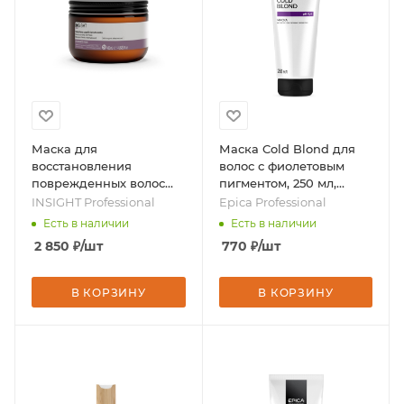
Маска для
Маска Cold Blond для
восстановления
волос с фиолетовым
поврежденных волос
пигментом, 250 мл,
Damaged Hair, 400 мл,
бренд - Epica
INSIGHT Professional
Epica Professional
бренд - INSIGHT
Professional
Есть в наличии
Есть в наличии
Professional
2 850
₽
/шт
770
₽
/шт
В КОРЗИНУ
В КОРЗИНУ