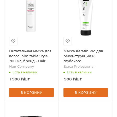
Питательная маска для
Маска Keratin Pro для
волос Inimitable Style,
реконструкции и
200 мл, бренд - Hair
глубокого
Company
восстановления волос,
Hair Company
Epica Professional
250 мл, бренд - Epica
Есть в наличии
Есть в наличии
Professional
1 900
₽
/шт
900
₽
/шт
В КОРЗИНУ
В КОРЗИНУ