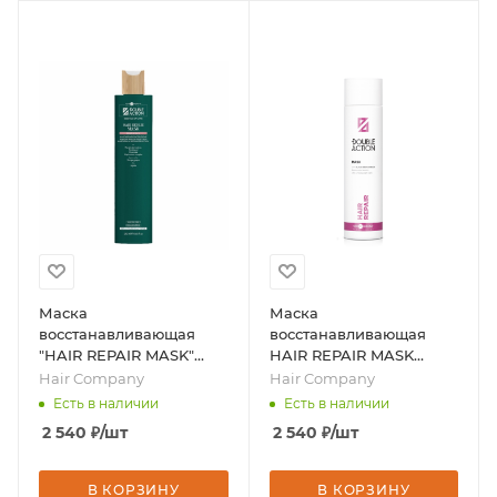
Маска
Маска
восстанавливающая
восстанавливающая
"HAIR REPAIR MASK"
HAIR REPAIR MASK
DOUBLE ACTION, 250
DOUBLE ACTION, 200
Hair Company
Hair Company
мл/7827, бренд - Hair
мл, бренд - Hair
Есть в наличии
Есть в наличии
Company
Company
2 540
₽
/шт
2 540
₽
/шт
В КОРЗИНУ
В КОРЗИНУ