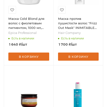
Маска Cold Blond для
Маска против
волос с фиолетовым
пушистости волос "Frizz
пигментом, 1000 мл,
Out Mask" INIMITABLE
бренд - Epica
STYLE, 200 мл, бренд -
Epica Professional
Hair Company
Professional
Hair Company
Есть в наличии
Есть в наличии
1 640
₽
/шт
1 700
₽
/шт
В КОРЗИНУ
В КОРЗИНУ