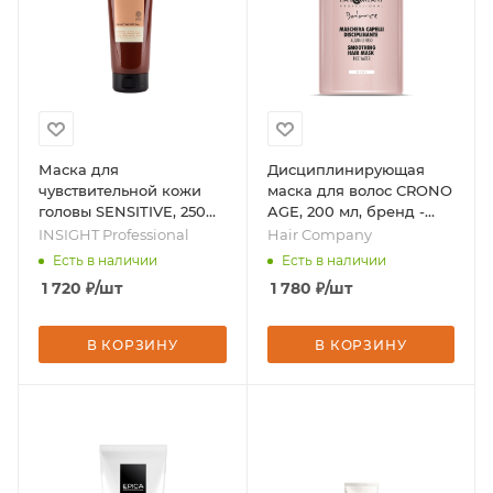
Маска для
Дисциплинирующая
чувствительной кожи
маска для волос CRONO
головы SENSITIVE, 250
AGE, 200 мл, бренд -
мл, бренд - INSIGHT
Hair Company
INSIGHT Professional
Hair Company
Professional
Есть в наличии
Есть в наличии
1 720
₽
/шт
1 780
₽
/шт
В КОРЗИНУ
В КОРЗИНУ