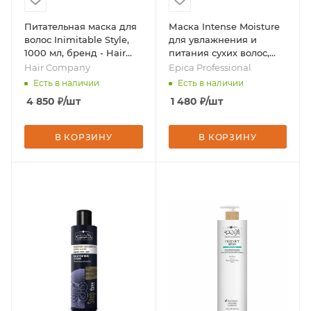
Питательная маска для
Маска Intense Moisture
волос Inimitable Style,
для увлажнения и
1000 мл, бренд - Hair
питания сухих волос,
Company
1000 мл, бренд - Epica
Hair Company
Epica Professional
Professional
Есть в наличии
Есть в наличии
4 850
₽
/шт
1 480
₽
/шт
В КОРЗИНУ
В КОРЗИНУ