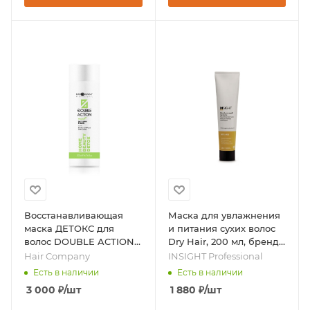
Восстанавливающая
Маска для увлажнения
маска ДЕТОКС для
и питания сухих волос
волос DOUBLE ACTION,
Dry Hair, 200 мл, бренд -
200 мл, бренд - Hair
INSIGHT Professional
Hair Company
INSIGHT Professional
Company
Есть в наличии
Есть в наличии
3 000
₽
/шт
1 880
₽
/шт