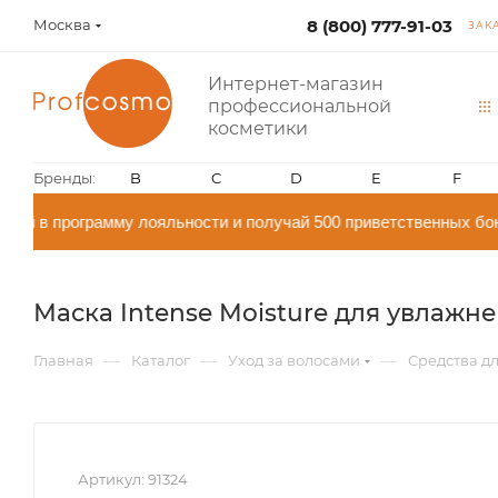
Москва
8 (800) 777-91-03
ЗАК
Интернет-магазин
профессиональной
косметики
Бренды:
B
C
D
E
F
й в программу лояльности и получай 500 приветственных бон
Маска Intense Moisture для увлажнен
—
—
—
Главная
Каталог
Уход за волосами
Средства дл
Артикул:
91324