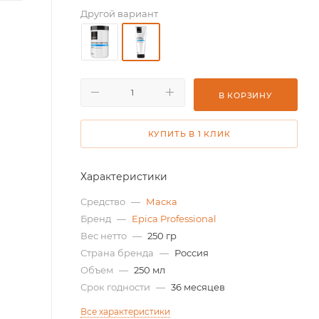
Другой вариант
В КОРЗИНУ
КУПИТЬ В 1 КЛИК
Характеристики
Средство
—
Маска
Бренд
—
Epica Professional
Вес нетто
—
250 гр
Страна бренда
—
Россия
Объем
—
250 мл
Срок годности
—
36 месяцев
Все характеристики