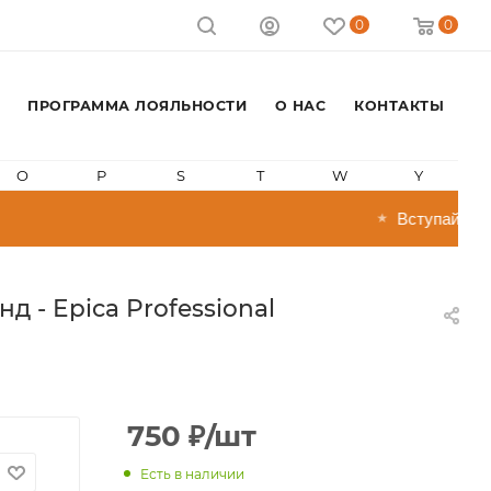
0
0
ПРОГРАММА ЛОЯЛЬНОСТИ
О НАС
КОНТАКТЫ
O
P
S
T
W
Y
Вступай в прог
★
д - Epica Professional
750
₽
/шт
Есть в наличии