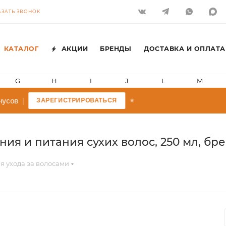
АЗАТЬ ЗВОНОК
КАТАЛОГ
АКЦИИ
БРЕНДЫ
ДОСТАВКА И ОПЛАТА
G
H
I
J
L
M
усов
|
ЗАРЕГИСТРИРОВАТЬСЯ
★
ия и питания сухих волос, 250 мл, брен
я ухода за волосами