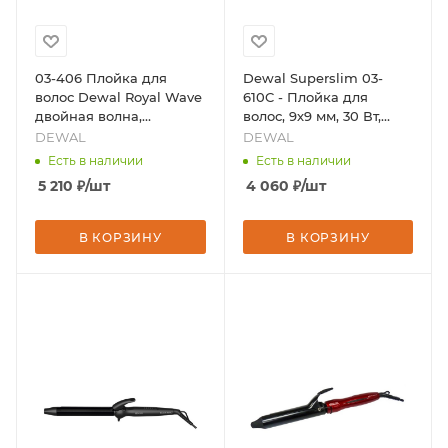
03-406 Плойка для
Dewal Superslim 03-
волос Dewal Royal Wave
610C - Плойка для
двойная волна,
волос, 9х9 мм, 30 Вт,
керамика-турмалин, с
бренд - DEWAL
DEWAL
DEWAL
терморег, 75 ВТ, бренд -
Есть в наличии
Есть в наличии
DEWAL
5 210
₽
/шт
4 060
₽
/шт
В КОРЗИНУ
В КОРЗИНУ