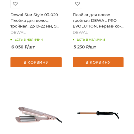
Dewal Star Style 03-020
Плойка для волос
Плойка для волос,
тройная DEWAL PRO
тройная, 22-19-22 мм, 90
EVOLUTION, керамико-
Вт, бренд - DEWAL
турмалиновое, 25 мм,
DEWAL
DEWAL
100Вт, бренд - DEWAL
Есть в наличии
Есть в наличии
6 050
₽
/шт
5 230
₽
/шт
В КОРЗИНУ
В КОРЗИНУ