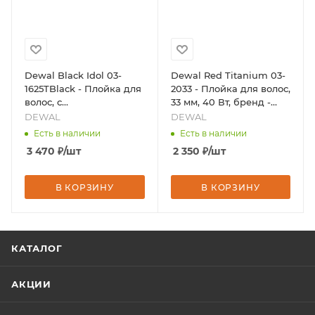
Dewal Black Idol 03-
Dewal Red Titanium 03-
1625TBlack - Плойка для
2033 - Плойка для волос,
волос, с
33 мм, 40 Вт, бренд -
терморегулятором, 25
DEWAL
DEWAL
DEWAL
мм, 48 Вт, бренд -
Есть в наличии
Есть в наличии
DEWAL
3 470
₽
/шт
2 350
₽
/шт
В КОРЗИНУ
В КОРЗИНУ
КАТАЛОГ
АКЦИИ