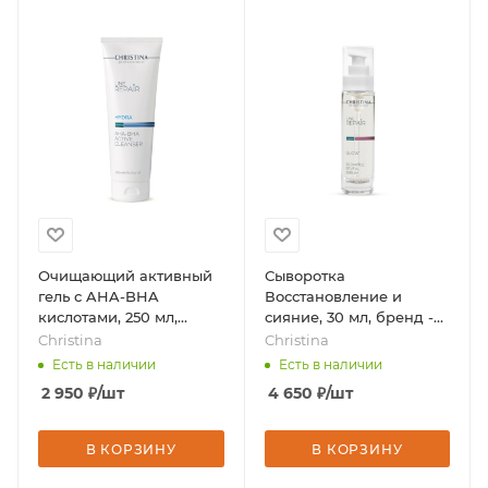
Очищающий активный
Сыворотка
гель с AHA-BHA
Восстановление и
кислотами, 250 мл,
сияние, 30 мл, бренд -
бренд - Christina
Christina
Christina
Christina
Есть в наличии
Есть в наличии
2 950
₽
/шт
4 650
₽
/шт
В КОРЗИНУ
В КОРЗИНУ