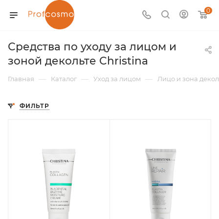
0
Средства по уходу за лицом и
зоной декольте Christina
—
—
—
Главная
Каталог
Уход за лицом
Лицо и зона декол
ФИЛЬТР