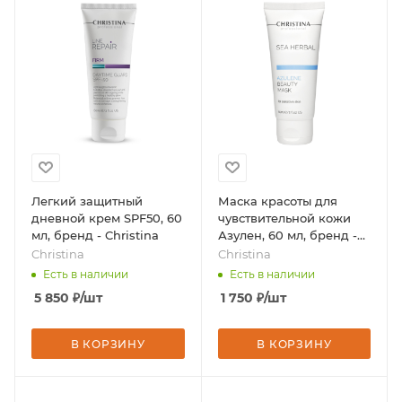
Легкий защитный
Маска красоты для
дневной крем SPF50, 60
чувствительной кожи
мл, бренд - Christina
Азулен, 60 мл, бренд -
Christina
Christina
Christina
Есть в наличии
Есть в наличии
5 850
₽
/шт
1 750
₽
/шт
В КОРЗИНУ
В КОРЗИНУ