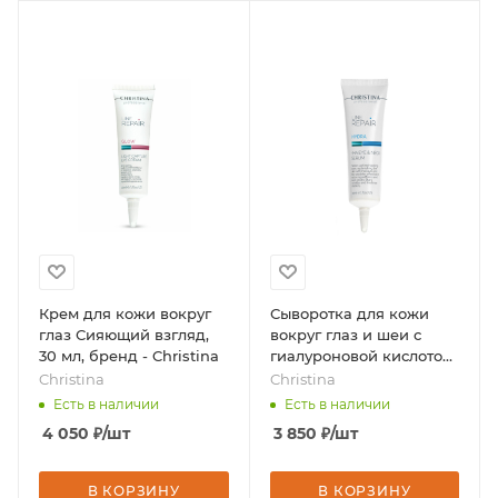
Крем для кожи вокруг
Сыворотка для кожи
глаз Сияющий взгляд,
вокруг глаз и шеи с
30 мл, бренд - Christina
гиалуроновой кислотой,
30 мл, бренд - Christina
Christina
Christina
Есть в наличии
Есть в наличии
4 050
₽
/шт
3 850
₽
/шт
В КОРЗИНУ
В КОРЗИНУ