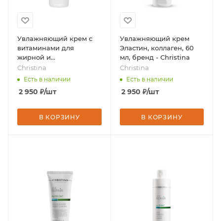
Увлажняющий крем с
Увлажняющий крем
витаминами для
Эластин, коллаген, 60
жирной и
мл, бренд - Christina
комбинированной
Christina
Christina
кожи, 60 мл, бренд -
Есть в наличии
Есть в наличии
Christina
2 950
₽
/шт
2 950
₽
/шт
В КОРЗИНУ
В КОРЗИНУ