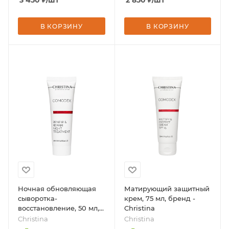
3 450
₽
/шт
2 850
₽
/шт
В КОРЗИНУ
В КОРЗИНУ
Ночная обновляющая
Матирующий защитный
сыворотка-
крем, 75 мл, бренд -
восстановление, 50 мл,
Christina
бренд - Christina
Christina
Christina