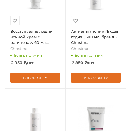
Восстанавливающий
Активный тоник Ягоды
ночной крем с
годжи, 300 мл, бренд -
ретинолом, 60 мл,
Christina
бренд - Christina
Christina
Christina
Есть в наличии
Есть в наличии
2 950
₽
/шт
2 850
₽
/шт
В КОРЗИНУ
В КОРЗИНУ