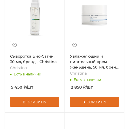
Сыворотка Био-Сатин,
Увлажняющий и
30 мл, бренд - Christina
питательный крем
Женьшень, 50 мл, бренд
Christina
- Christina
Christina
Есть в наличии
Есть в наличии
5 450
₽
/шт
2 850
₽
/шт
В КОРЗИНУ
В КОРЗИНУ