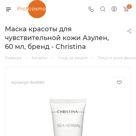
0
Маска красоты для
чувствительной кожи Азулен,
60 мл, бренд - Christina
—
—
—
Главная
Каталог
Уход за лицом
Лицо и зона декол
Артикул:
646180