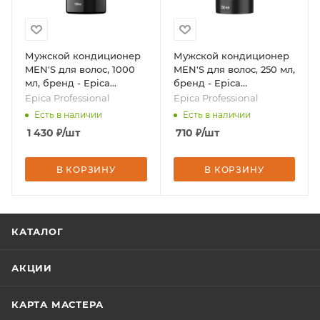
Мужской кондиционер
Мужской кондиционер
MEN'S для волос, 1000
MEN'S для волос, 250 мл,
мл, бренд - Epica
бренд - Epica
Professional
Professional
Epica Professional
Epica Professional
Есть в наличии
Есть в наличии
1 430
₽
/шт
710
₽
/шт
В КОРЗИНУ
В КОРЗИНУ
КАТАЛОГ
АКЦИИ
КАРТА МАСТЕРА