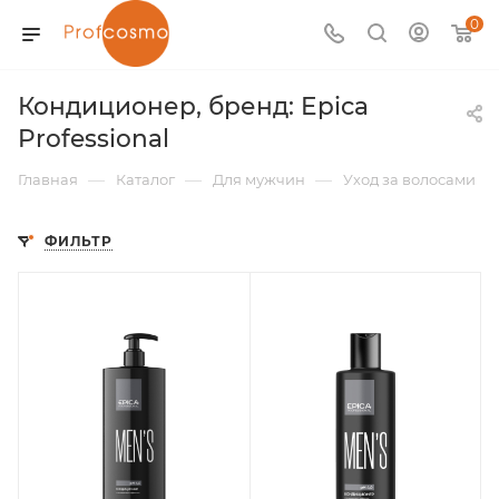
0
Кондиционер, бренд: Epica
Professional
—
—
—
Главная
Каталог
Для мужчин
Уход за волосами
ФИЛЬТР