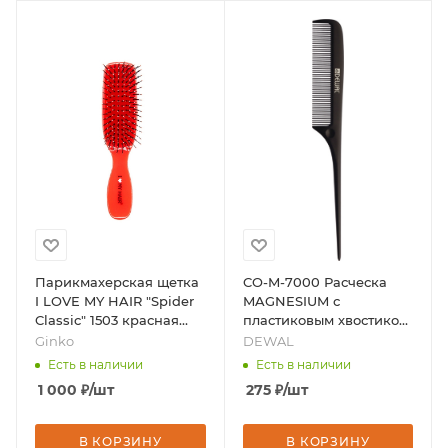
Парикмахерская щетка
CO-M-7000 Расческа
I LOVE MY HAIR "Spider
MAGNESIUM с
Classic" 1503 красная
пластиковым хвостиком,
глянцевая S, бренд -
черная 22,5 см, бренд -
Ginko
DEWAL
Ginko
DEWAL
Есть в наличии
Есть в наличии
1 000
₽
/шт
275
₽
/шт
В КОРЗИНУ
В КОРЗИНУ