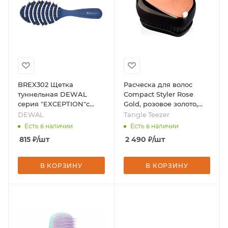
BREX302 Щетка
Расческа для волос
туннельная DEWAL
Compact Styler Rose
серия "EXCEPTION"с
Gold, розовое золото,
нейлоновым
черный, бренд - Tangle
DEWAL
Tangle Teezer
штифтом+нат. щетина ,13
Teezer
Есть в наличии
Есть в наличии
ряд., бренд - DEWAL
815
₽
/шт
2 490
₽
/шт
В КОРЗИНУ
В КОРЗИНУ