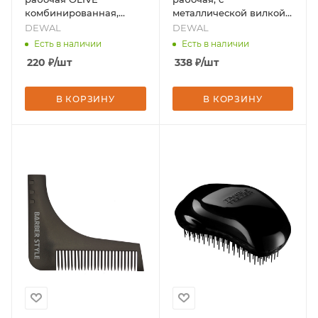
комбинированная,
металлической вилкой,
зеленая, бренд -
черная 20,5 см, бренд -
DEWAL
DEWAL
DEWAL
DEWAL
Есть в наличии
Есть в наличии
220
₽
/шт
338
₽
/шт
В КОРЗИНУ
В КОРЗИНУ