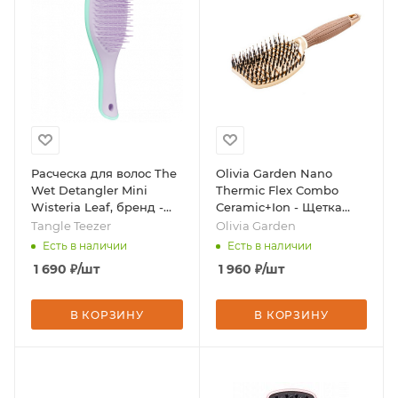
Расческа для волос The
Olivia Garden Nano
Wet Detangler Mini
Thermic Flex Combo
Wisteria Leaf, бренд -
Ceramic+Ion - Щетка
Tangle Teezer
для волос, бренд - Olivia
Tangle Teezer
Olivia Garden
Garden
Есть в наличии
Есть в наличии
1 690
₽
/шт
1 960
₽
/шт
В КОРЗИНУ
В КОРЗИНУ