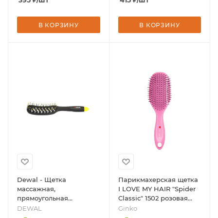
395
₽
/шт
415
₽
/шт
В КОРЗИНУ
В КОРЗИНУ
Dewal - Щетка
Парикмахерская щетка
массажная,
I LOVE MY HAIR "Spider
прямоугольная
Classic" 1502 розовая
продувная, узкая,
глянцевая L, бренд -
DEWAL
Ginko
пластиковый штифт, 8
Ginko