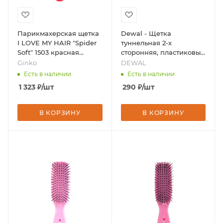
Парикмахерская щетка
Dewal - Щетка
I LOVE MY HAIR "Spider
туннельная 2-х
Soft" 1503 красная
сторонняя, пластиковый
матовая S, бренд -
штифт, 9 рядов, бренд -
Ginko
DEWAL
Ginko
DEWAL
Есть в наличии
Есть в наличии
1 323
₽
/шт
290
₽
/шт
В КОРЗИНУ
В КОРЗИНУ