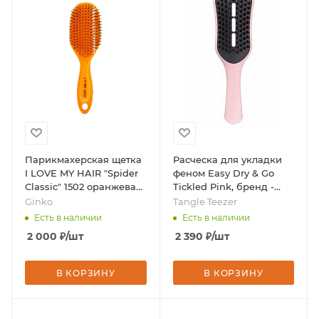
Парикмахерская щетка
Расческа для укладки
I LOVE MY HAIR "Spider
феном Easy Dry & Go
Classic" 1502 оранжевая
Tickled Pink, бренд -
глянцевая L, бренд -
Tangle Teezer
Ginko
Tangle Teezer
Ginko
Есть в наличии
Есть в наличии
2 000
₽
/шт
2 390
₽
/шт
В КОРЗИНУ
В КОРЗИНУ