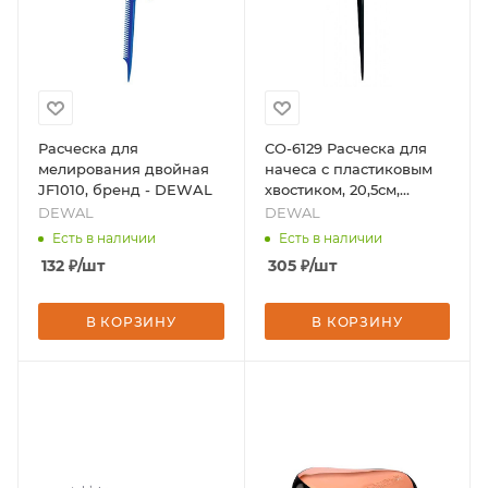
Расческа для
CO-6129 Расческа для
мелирования двойная
начеса с пластиковым
JF1010, бренд - DEWAL
хвостиком, 20,5см,
бренд - DEWAL
DEWAL
DEWAL
Есть в наличии
Есть в наличии
132
₽
/шт
305
₽
/шт
В КОРЗИНУ
В КОРЗИНУ