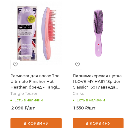
Расческа для волос The
Парикмахерская щетка
Ultimate Finisher Hot
I LOVE MY HAIR "Spider
Heather, бренд - Tangle
Classic" 1501 лаванда
Teezer
глянцевая M, бренд -
Tangle Teezer
Ginko
Ginko
Есть в наличии
Есть в наличии
2 090
₽
/шт
1 550
₽
/шт
В КОРЗИНУ
В КОРЗИНУ