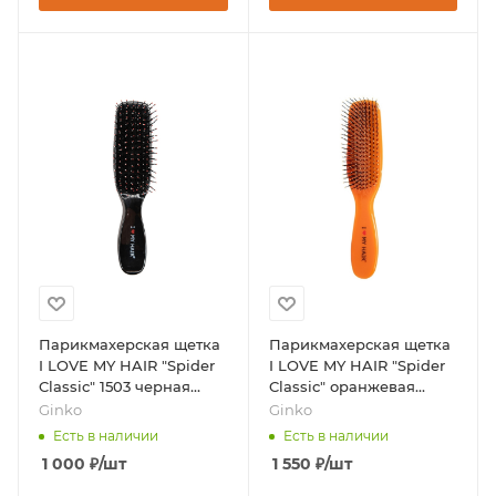
Парикмахерская щетка
Парикмахерская щетка
I LOVE MY HAIR "Spider
I LOVE MY HAIR "Spider
Classic" 1503 черная
Classic" оранжевая
глянцевая S, бренд -
глянцевая M, бренд -
Ginko
Ginko
Ginko
Ginko
Есть в наличии
Есть в наличии
1 000
₽
/шт
1 550
₽
/шт