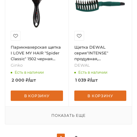
Парикмахерская щетка
Щетка DEWAL
I LOVE MY HAIR "Spider
серия"INTENSE"
Classic" 1502 черная
продувная,
глянцевая L, бренд -
прямоугольная, нейлон.
Ginko
DEWAL
Ginko
штифт+нат. щетина, 11
Есть в наличии
Есть в наличии
рядов, бренд - DEWAL
2 000
₽
/шт
1 039
₽
/шт
В КОРЗИНУ
В КОРЗИНУ
ПОКАЗАТЬ ЕЩЕ