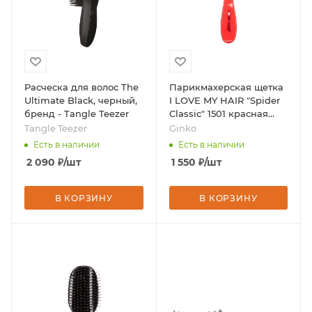
Расческа для волос The
Парикмахерская щетка
Ultimate Black, черный,
I LOVE MY HAIR "Spider
бренд - Tangle Teezer
Classic" 1501 красная
глянцевая M, бренд -
Tangle Teezer
Ginko
Ginko
Есть в наличии
Есть в наличии
2 090
₽
/шт
1 550
₽
/шт
В КОРЗИНУ
В КОРЗИНУ