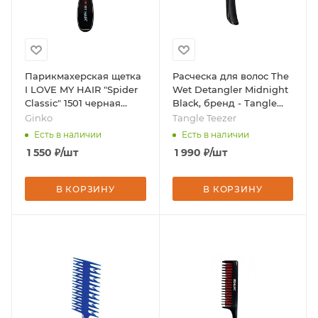
Парикмахерская щетка
Расческа для волос The
I LOVE MY HAIR "Spider
Wet Detangler Midnight
Classic" 1501 черная
Black, бренд - Tangle
глянцевая M, бренд -
Teezer
Ginko
Tangle Teezer
Ginko
Есть в наличии
Есть в наличии
1 550
₽
/шт
1 990
₽
/шт
В КОРЗИНУ
В КОРЗИНУ