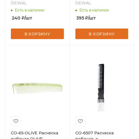
DEWAL
хвостиком, черная 21.9
DEWAL
DEWAL
см, бренд - DEWAL
Есть в наличии
Есть в наличии
240
₽
/шт
395
₽
/шт
В КОРЗИНУ
В КОРЗИНУ
CO-65-OLIVE Расческа
CO-6507 Расческа
рабочая OLIVE
рабочая, с