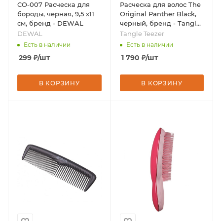
CO-007 Расческа для
Расческа для волос The
бороды, черная, 9,5 х11
Original Panther Black,
см, бренд - DEWAL
черный, бренд - Tangle
Teezer
DEWAL
Tangle Teezer
Есть в наличии
Есть в наличии
299
₽
/шт
1 790
₽
/шт
В КОРЗИНУ
В КОРЗИНУ