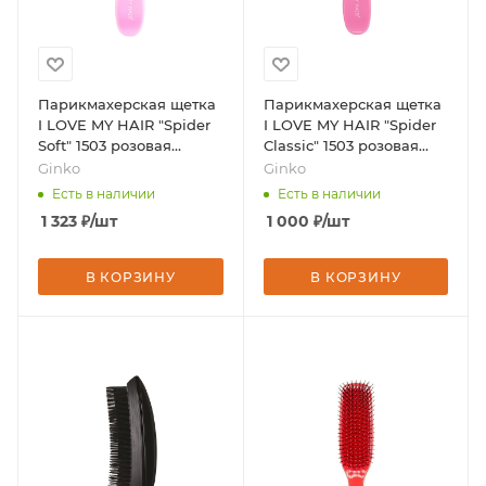
Парикмахерская щетка
Парикмахерская щетка
I LOVE MY HAIR "Spider
I LOVE MY HAIR "Spider
Soft" 1503 розовая
Classic" 1503 розовая
матовая S, бренд -
глянцевая S, бренд -
Ginko
Ginko
Ginko
Ginko
Есть в наличии
Есть в наличии
1 323
₽
/шт
1 000
₽
/шт
В КОРЗИНУ
В КОРЗИНУ