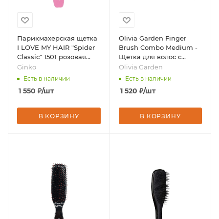
Парикмахерская щетка
Olivia Garden Finger
I LOVE MY HAIR "Spider
Brush Combo Medium -
Classic" 1501 розовая
Щетка для волос с
глянцевая M, бренд -
натуральной щетиной,
Ginko
Olivia Garden
Ginko
бренд - Olivia Garden
Есть в наличии
Есть в наличии
1 550
₽
/шт
1 520
₽
/шт
В КОРЗИНУ
В КОРЗИНУ