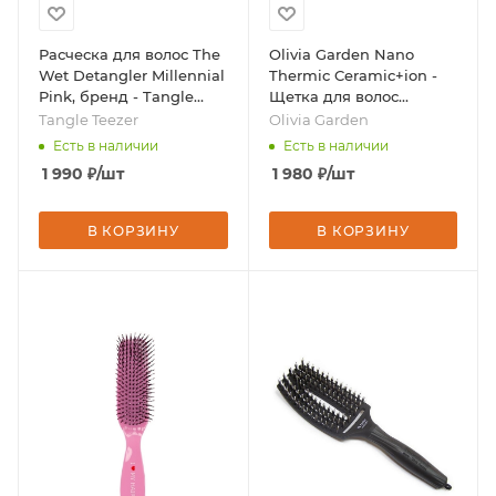
Расческа для волос The
Olivia Garden Nano
Wet Detangler Millennial
Thermic Ceramic+ion -
Pink, бренд - Tangle
Щетка для волос
Teezer
широкая, бренд - Olivia
Tangle Teezer
Olivia Garden
Garden
Есть в наличии
Есть в наличии
1 990
₽
/шт
1 980
₽
/шт
В КОРЗИНУ
В КОРЗИНУ