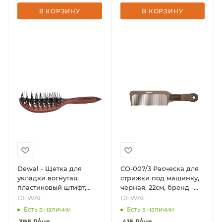
В КОРЗИНУ
В КОРЗИНУ
Dewal - Щетка для
CO-007/3 Расческа для
укладки вогнутая,
стрижки под машинку,
пластиковый штифт,
черная, 22см, бренд -
коричневая, 9 рядов,
DEWAL
DEWAL
DEWAL
бренд - DEWAL
Есть в наличии
Есть в наличии