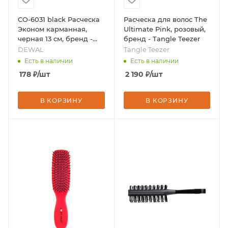
CO-6031 black Расческа
Расческа для волос The
Эконом карманная,
Ultimate Pink, розовый,
черная 13 см, бренд -
бренд - Tangle Teezer
DEWAL
DEWAL
Tangle Teezer
Есть в наличии
Есть в наличии
178
₽
/шт
2 190
₽
/шт
В КОРЗИНУ
В КОРЗИНУ