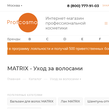
Москва
8 (800) 777-91-03
ЗАК
Интернет-магазин
профессиональной
косметики
Бренды:
B
C
D
E
F
 в программу лояльности и получай 500 приветственных бонус
MATRIX - Уход за волосами
—
—
Главная
Каталог
Уход за волосами
ПОПУЛЯРНЫЕ КАТЕГОРИИ
Бальзам для волос MATRIX
Лак MATRIX
Шампунь отт