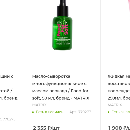
щий с
Масло-сыворотка
Жидкая ма
многофункциональное с
восстано
отой /
маслом авокадо / Food for
поврежде
мл, бренд
soft, 50 мл, бренд - MATRIX
250мл, бр
MATRIX
MATRIX
Арт.: 770277
Есть в наличии
Есть в на
.: 770275
2 355
₽
/шт
1 908
₽
/