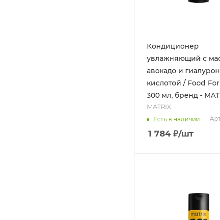
Кондиционер
увлажняющий с ма
авокадо и гиалуро
кислотой / Food For 
300 мл, бренд - MAT
MATRIX
Арт
Есть в наличии
1 784
₽
/шт