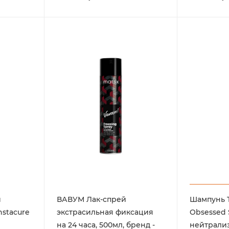
й
ВАВУМ Лак-спрей
Шампунь To
nstacure
экстрасильная фиксация
Obsessed S
на 24 часа, 500мл, бренд -
нейтрали