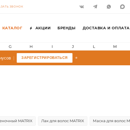
АЗАТЬ ЗВОНОК
КАТАЛОГ
АКЦИИ
БРЕНДЫ
ДОСТАВКА И ОПЛАТА
G
H
I
J
L
M
ов
|
ЗАРЕГИСТРИРОВАТЬСЯ
★
еночный MATRIX
Лак для волос MATRIX
Маска для волос 