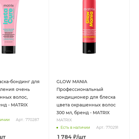
ска-бондинг для
GLOW MANIA
вления очень
Профессиональный
нных волос,
кондиционер для блеска
енд - MATRIX
цвета окрашенных волос
300 мл, бренд - MATRIX
MATRIX
Арт.: 770287
личии
Арт.: 770291
Есть в наличии
шт
1 784
₽
/шт