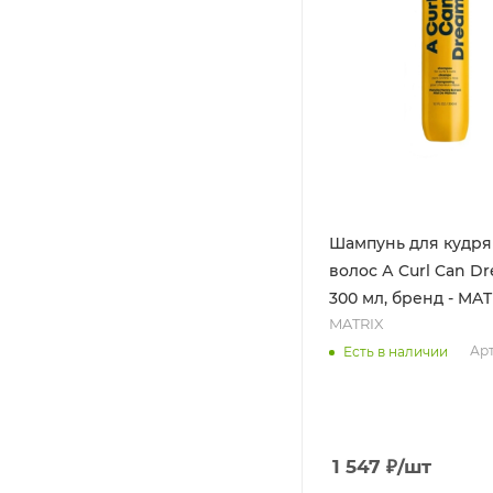
Шампунь для кудр
волос А Curl Can D
300 мл, бренд - MAT
MATRIX
Арт
Есть в наличии
1 547
₽
/шт