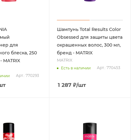
NIA
Шампунь Total Results Color
емый
Obsessed для защиты цвета
нер для
окрашенных волос, 300 мл,
ого блеска, 250
бренд - MATRIX
MATRIX
 - MATRIX
Арт.: 770453
Есть в наличии
Арт.: 770293
личии
шт
1 287
₽
/шт