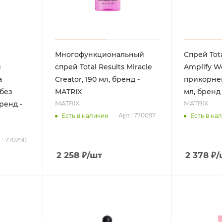
Многофункциональный
Спрей Tota
й
спрей Total Results Miracle
Amplify W
а
Creator, 190 мл, бренд -
прикорнев
без
MATRIX
мл, бренд
MATRIX
MATRIX
ренд -
Арт.: 770097
Есть в наличии
Есть в на
.: 770290
2 258
₽
/шт
2 378
₽
/