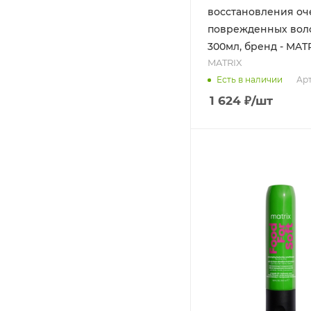
восстановления оч
поврежденных воло
300мл, бренд - MAT
MATRIX
Арт
Есть в наличии
1 624
₽
/шт