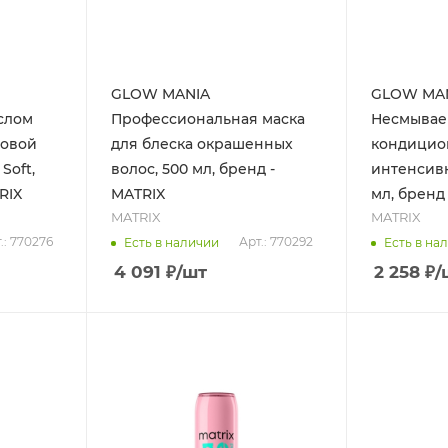
GLOW MANIA
GLOW MA
слом
Профессиональная маска
Несмыва
новой
для блеска окрашенных
кондицио
Soft,
волос, 500 мл, бренд -
интенсивн
RIX
MATRIX
мл, бренд
MATRIX
MATRIX
.: 770276
Арт.: 770292
Есть в наличии
Есть в на
4 091
₽
/шт
2 258
₽
/