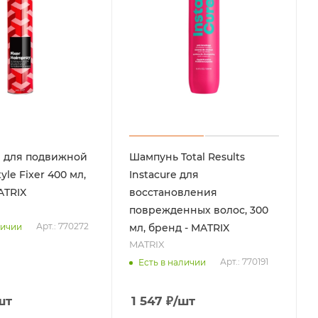
й для подвижной
Шампунь Total Results
yle Fixer 400 мл,
Instacure для
ATRIX
восстановления
поврежденных волос, 300
Арт.: 770272
личии
мл, бренд - MATRIX
MATRIX
Арт.: 770191
Есть в наличии
шт
1 547
₽
/шт