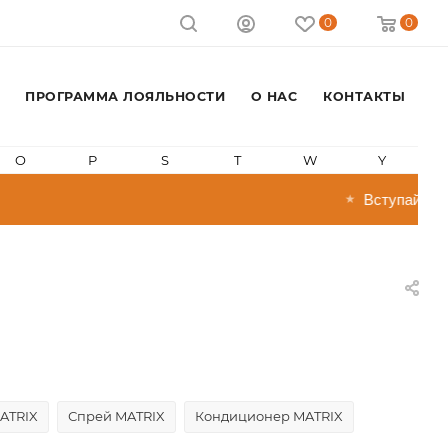
0
0
ПРОГРАММА ЛОЯЛЬНОСТИ
О НАС
КОНТАКТЫ
O
P
S
T
W
Y
Вступай в прогр
★
MATRIX
Спрей MATRIX
Кондиционер MATRIX