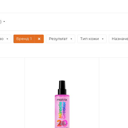
)
во
Бренд
: 1
Результат
Тип кожи
Назнач