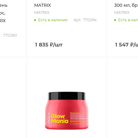
ень
MATRIX
300 мл, б
MATRIX
MATRIX
с,
Арт.: 770294
Есть в наличии
Есть в на
RIX
.: 770280
1 835
₽
/шт
1 547
₽
/