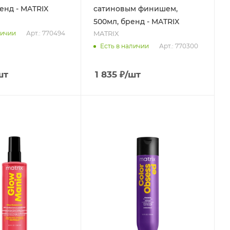
ренд - MATRIX
сатиновым финишем,
500мл, бренд - MATRIX
MATRIX
Арт.: 770494
личии
Арт.: 770300
Есть в наличии
шт
1 835
₽
/шт