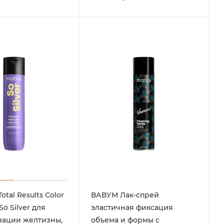
tal Results Color
ВАВУМ Лак-спрей
o Silver для
эластичная фиксация
зации желтизны,
объема и формы с