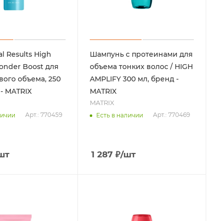
l Results High
Шампунь с протеинами для
onder Boost для
объема тонких волос / HIGH
ого объема, 250
AMPLIFY 300 мл, бренд -
 - MATRIX
MATRIX
MATRIX
Арт.: 770459
Арт.: 770469
личии
Есть в наличии
шт
1 287
₽
/шт