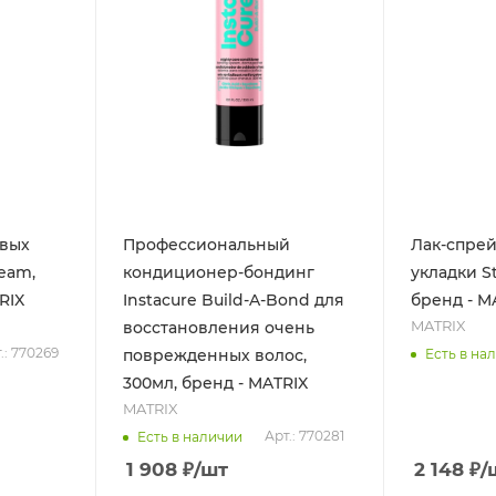
явых
Профессиональный
Лак-спре
ream,
кондиционер-бондинг
укладки St
RIX
Instacure Build-A-Bond для
бренд - M
MATRIX
восстановления очень
.: 770269
Есть в на
поврежденных волос,
300мл, бренд - MATRIX
MATRIX
Арт.: 770281
Есть в наличии
1 908
₽
/шт
2 148
₽
/