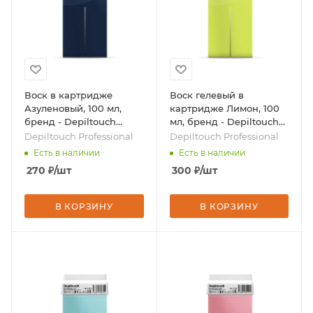
Воск в картридже
Воск гелевый в
Азуленовый, 100 мл,
картридже Лимон, 100
бренд - Depiltouch
мл, бренд - Depiltouch
Professional
Professional
Depiltouch Professional
Depiltouch Professional
Есть в наличии
Есть в наличии
270
₽
/шт
300
₽
/шт
В КОРЗИНУ
В КОРЗИНУ