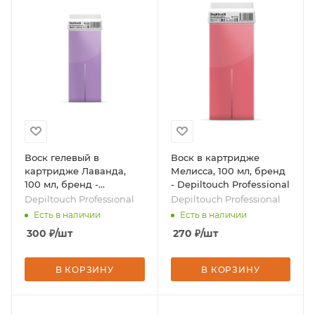
Воск гелевый в
Воск в картридже
картридже Лаванда,
Мелисса, 100 мл, бренд
100 мл, бренд -
- Depiltouch Professional
Depiltouch Professional
Depiltouch Professional
Depiltouch Professional
Есть в наличии
Есть в наличии
300
₽
/шт
270
₽
/шт
В КОРЗИНУ
В КОРЗИНУ