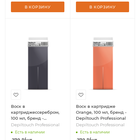
В КОРЗИНУ
В КОРЗИНУ
Воск в
Воск в картридже
картриджессеребром,
Orange, 100 мл, бренд -
100 мл, бренд -
Depiltouch Professional
Depiltouch Professional
Depiltouch Professional
Depiltouch Professional
Есть в наличии
Есть в наличии