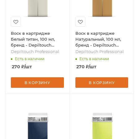
Воск в картридже
Воск в картридже
Белый титан, 100 мл,
Натуральный, 100 мл,
бренд - Depiltouch
бренд - Depiltouch
Professional
Professional
Depiltouch Professional
Depiltouch Professional
Есть в наличии
Есть в наличии
270
₽
/шт
270
₽
/шт
В КОРЗИНУ
В КОРЗИНУ