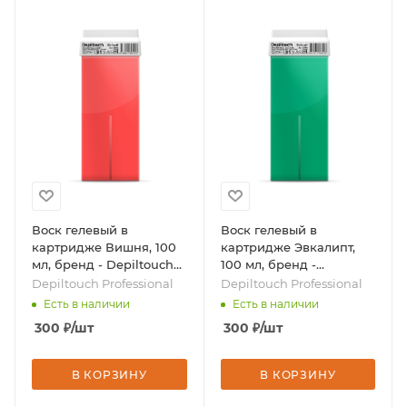
Воск гелевый в
Воск гелевый в
картридже Вишня, 100
картридже Эвкалипт,
мл, бренд - Depiltouch
100 мл, бренд -
Professional
Depiltouch Professional
Depiltouch Professional
Depiltouch Professional
Есть в наличии
Есть в наличии
300
₽
/шт
300
₽
/шт
В КОРЗИНУ
В КОРЗИНУ