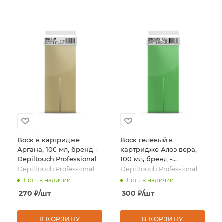
Воск в картридже
Воск гелевый в
Аргана, 100 мл, бренд -
картридже Алоэ вера,
Depiltouch Professional
100 мл, бренд -
Depiltouch Professional
Depiltouch Professional
Depiltouch Professional
Есть в наличии
Есть в наличии
270
₽
/шт
300
₽
/шт
В КОРЗИНУ
В КОРЗИНУ