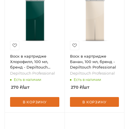
Воск в картридже
Воск в картридже
Хлорофилл, 100 мл,
Банан, 100 мл, бренд -
бренд - Depiltouch
Depiltouch Professional
Professional
Depiltouch Professional
Depiltouch Professional
Есть в наличии
Есть в наличии
270
₽
/шт
270
₽
/шт
В КОРЗИНУ
В КОРЗИНУ