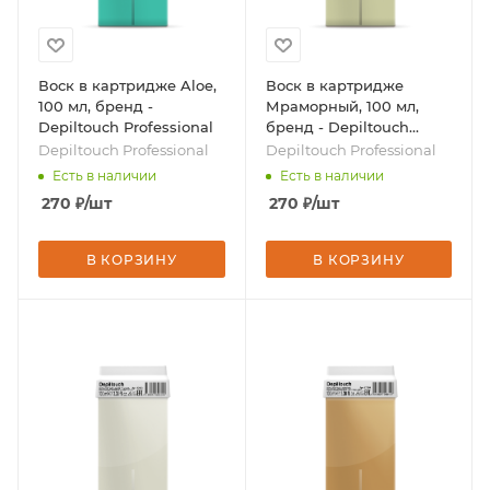
Воск в картридже Aloe,
Воск в картридже
100 мл, бренд -
Мраморный, 100 мл,
Depiltouch Professional
бренд - Depiltouch
Professional
Depiltouch Professional
Depiltouch Professional
Есть в наличии
Есть в наличии
270
₽
/шт
270
₽
/шт
В КОРЗИНУ
В КОРЗИНУ