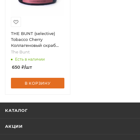
THE BUNT (selective)
Tobacco Cherry
Коллагеновый скраб
для тела, 250 мл, бренд
The Bunt
- The Bunt
Есть в наличии
650
₽
/шт
В КОРЗИНУ
КАТАЛОГ
АКЦИИ