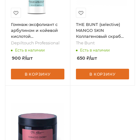
Гоммаж-эксфолиант с
THE BUNT (selective)
арбутином и койевой
MANGO SKIN
кислотой
Коллагеновый скраб
отбеливающий, 100 мл,
для тела, 250мл, бренд -
Depiltouch Professional
The Bunt
бренд - Depiltouch
The Bunt
Есть в наличии
Есть в наличии
Professional
900
₽
/шт
650
₽
/шт
В КОРЗИНУ
В КОРЗИНУ