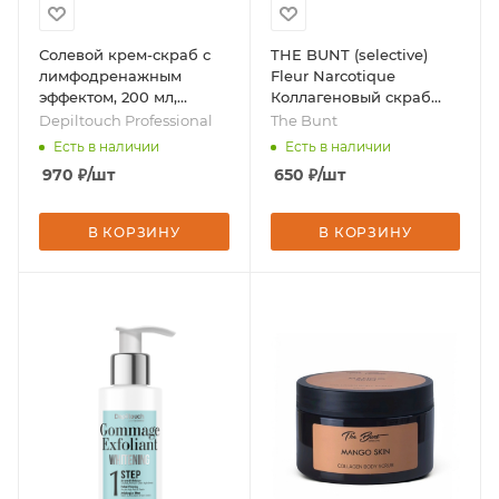
Солевой крем-скраб с
THE BUNT (selective)
лимфодренажным
Fleur Narcotique
эффектом, 200 мл,
Коллагеновый скраб
бренд - Depiltouch
для тела, 250мл, бренд -
Depiltouch Professional
The Bunt
Professional
The Bunt
Есть в наличии
Есть в наличии
970
₽
/шт
650
₽
/шт
В КОРЗИНУ
В КОРЗИНУ