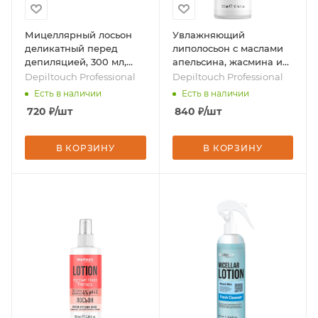
Мицеллярный лосьон
Увлажняющий
деликатный перед
липолосьон с маслами
депиляцией, 300 мл,
апельсина, жасмина и
бренд - Depiltouch
бета-каротином, 300 мл,
Depiltouch Professional
Depiltouch Professional
Professional
бренд - Depiltouch
Есть в наличии
Есть в наличии
Professional
720
₽
/шт
840
₽
/шт
В КОРЗИНУ
В КОРЗИНУ