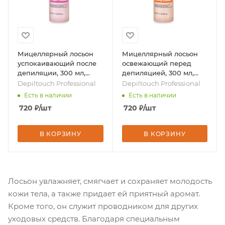
Мицеллярный лосьон
Мицеллярный лосьон
успокаивающий после
освежающий перед
депиляции, 300 мл,
депиляцией, 300 мл,
бренд - Depiltouch
бренд - Depiltouch
Depiltouch Professional
Depiltouch Professional
Professional
Professional
Есть в наличии
Есть в наличии
720
₽
/шт
720
₽
/шт
В КОРЗИНУ
В КОРЗИНУ
Лосьон увлажняет, смягчает и сохраняет молодость
кожи тела, а также придает ей приятный аромат.
Кроме того, он служит проводником для других
уходовых средств. Благодаря специальным