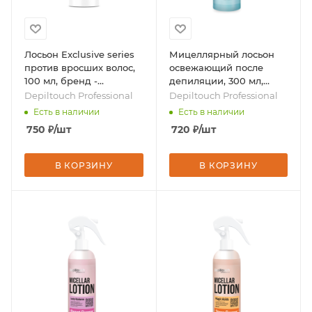
Лосьон Exclusive series
Мицеллярный лосьон
против вросших волос,
освежающий после
100 мл, бренд -
депиляции, 300 мл,
Depiltouch Professional
бренд - Depiltouch
Depiltouch Professional
Depiltouch Professional
Professional
Есть в наличии
Есть в наличии
750
₽
/шт
720
₽
/шт
В КОРЗИНУ
В КОРЗИНУ