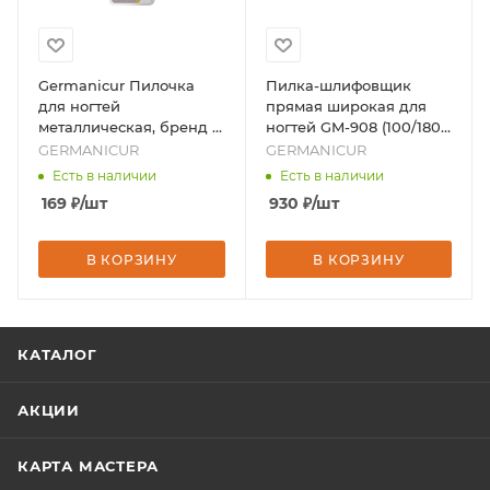
Germanicur Пилочка
Пилка-шлифовщик
для ногтей
прямая широкая для
металлическая, бренд -
ногтей GM-908 (100/180)
GERMANICUR
GERMANICUR
GERMANICUR
GERMANICUR
ОРАНЖЕВАЯ 12 шт,
Есть в наличии
Есть в наличии
бренд - GERMANICUR
169
₽
/шт
930
₽
/шт
В КОРЗИНУ
В КОРЗИНУ
КАТАЛОГ
АКЦИИ
КАРТА МАСТЕРА