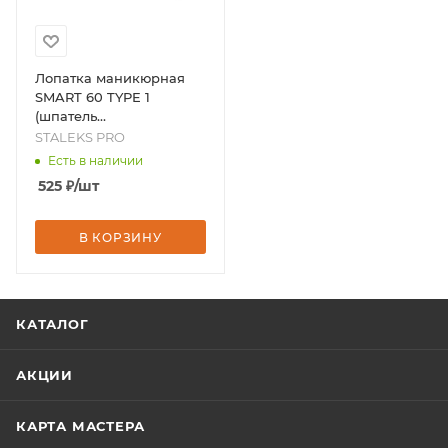
Лопатка маникюрная
SMART 60 TYPE 1
(шпатель
ровный+шпатель
STALEKS PRO
конический), бренд -
Есть в наличии
STALEKS PRO
525
₽
/шт
В КОРЗИНУ
КАТАЛОГ
АКЦИИ
КАРТА МАСТЕРА