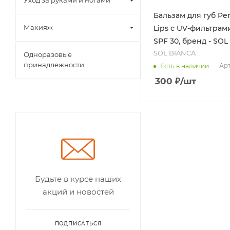
Уход за руками и ногами
Бальзам для губ Per
Макияж
Lips с UV-фильтрами 
SPF 30, бренд - SO
SOL BIANCA
Одноразовые
принадлежности
Арт
Есть в наличии
300
₽
/шт
Будьте в курсе наших
акций и новостей
ПОДПИСАТЬСЯ