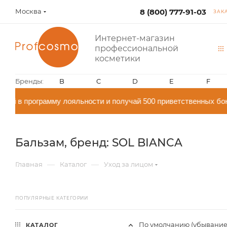
Москва
8 (800) 777-91-03
ЗАК
Интернет-магазин
профессиональной
косметики
Бренды:
B
C
D
E
F
й в программу лояльности и получай 500 приветственных бон
Бальзам, бренд: SOL BIANCA
—
—
Главная
Каталог
Уход за лицом
ПОПУЛЯРНЫЕ КАТЕГОРИИ
По умолчанию (убывание
КАТАЛОГ