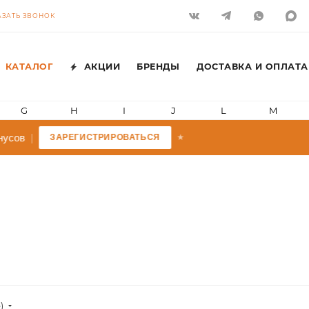
АЗАТЬ ЗВОНОК
КАТАЛОГ
АКЦИИ
БРЕНДЫ
ДОСТАВКА И ОПЛАТА
G
H
I
J
L
M
усов
|
ЗАРЕГИСТРИРОВАТЬСЯ
★
)