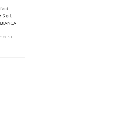
fect
5 в 1,
L BIANCA
.: 8830