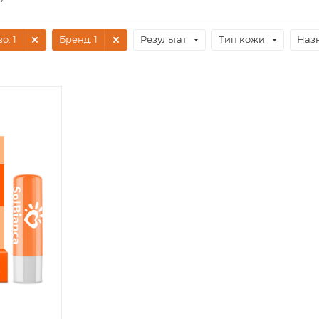
во
: 1
Бренд
: 1
Результат
Тип кожи
Наз