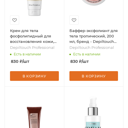
Крем для тела
Баффер-эксфолиант для
фосфолипидный для
тела тропический, 200
восстановления кожи,
мл, бренд - Depiltouch
200 мл, бренд -
Professional
Depiltouch Professional
Depiltouch Professional
Depiltouch Professional
Есть в наличии
Есть в наличии
830
₽
/шт
830
₽
/шт
В КОРЗИНУ
В КОРЗИНУ