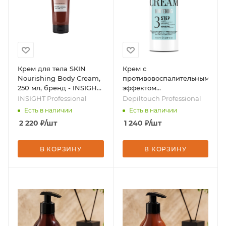
Крем для тела SKIN
Крем с
Nourishing Body Cream,
противовоспалительным
250 мл, бренд - INSIGHT
эффектом
Professional
отбеливающий, 100 мл,
INSIGHT Professional
Depiltouch Professional
бренд - Depiltouch
Есть в наличии
Есть в наличии
Professional
2 220
₽
/шт
1 240
₽
/шт
В КОРЗИНУ
В КОРЗИНУ