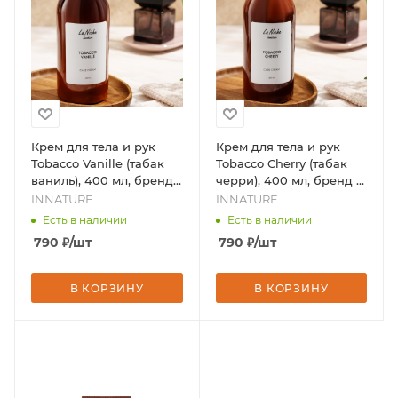
Крем для тела и рук
Крем для тела и рук
Tobacco Vanille (табак
Tobacco Cherry (табак
ваниль), 400 мл, бренд -
черри), 400 мл, бренд -
INNATURE
INNATURE
INNATURE
INNATURE
Есть в наличии
Есть в наличии
790
₽
/шт
790
₽
/шт
В КОРЗИНУ
В КОРЗИНУ