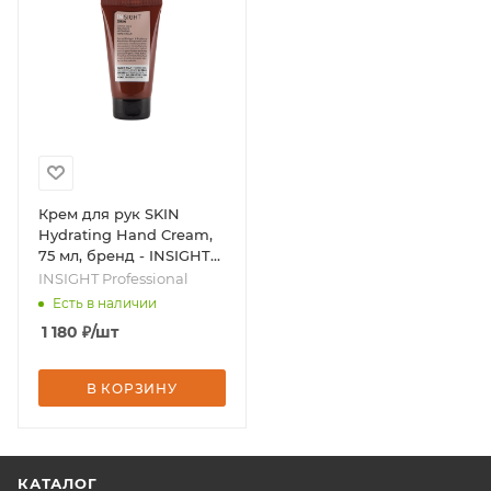
Крем для рук SKIN
Hydrating Hand Cream,
75 мл, бренд - INSIGHT
Professional
INSIGHT Professional
Есть в наличии
1 180
₽
/шт
В КОРЗИНУ
КАТАЛОГ