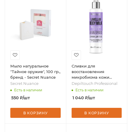
Мыло натуральное
Сливки для
"Тайное оружие", 100 гр.,
восстановления
бренд - Secret Nuance
микробиома кожи
биоактивные
Secret Nuance
Depiltouch Professional
ламеллярные, 200 мл,
Есть в наличии
Есть в наличии
бренд - Depiltouch
550
₽
/шт
1 040
₽
/шт
Professional
В КОРЗИНУ
В КОРЗИНУ