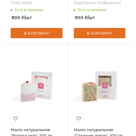
отбеливающий, 100 мл,
TIME HEAT
Depiltouch Professional
бренд - Depiltouch
Есть в наличии
Есть в наличии
Professional
800
₽
/шт
900
₽
/шт
В КОРЗИНУ
В КОРЗИНУ
Мыло натуральное
Мыло натуральное
"Ягодка моя", 100 гр.,
"Сладкие грезы", 100 гр.,