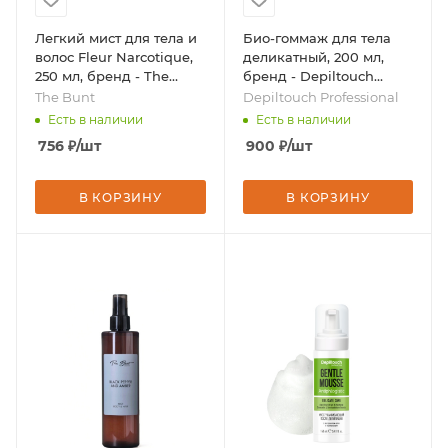
Легкий мист для тела и
Био-гоммаж для тела
волос Fleur Narcotique,
деликатный, 200 мл,
250 мл, бренд - The
бренд - Depiltouch
Bunt
Professional
The Bunt
Depiltouch Professional
Есть в наличии
Есть в наличии
756
₽
/шт
900
₽
/шт
В КОРЗИНУ
В КОРЗИНУ