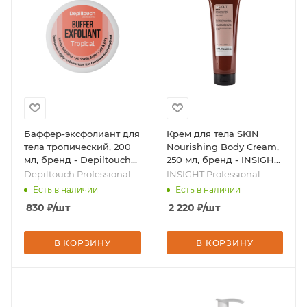
Баффер-эксфолиант для
Крем для тела SKIN
тела тропический, 200
Nourishing Body Cream,
мл, бренд - Depiltouch
250 мл, бренд - INSIGHT
Professional
Professional
Depiltouch Professional
INSIGHT Professional
Есть в наличии
Есть в наличии
830
₽
/шт
2 220
₽
/шт
В КОРЗИНУ
В КОРЗИНУ