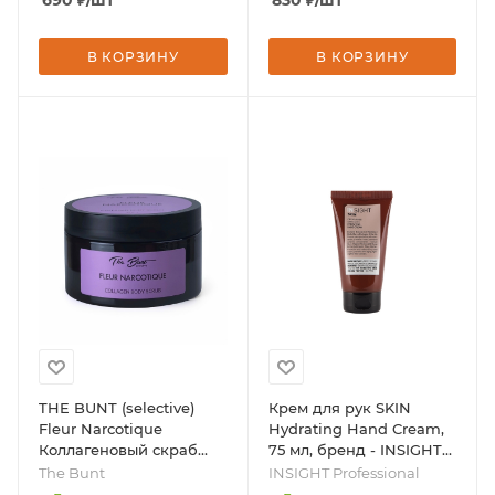
690
₽
/шт
830
₽
/шт
В КОРЗИНУ
В КОРЗИНУ
THE BUNT (selective)
Крем для рук SKIN
Fleur Narcotique
Hydrating Hand Cream,
Коллагеновый скраб
75 мл, бренд - INSIGHT
для тела, 250мл, бренд -
Professional
The Bunt
INSIGHT Professional
The Bunt