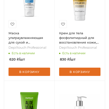
Маска
Крем для тела
ультраувлажняющая
фосфолипидный для
для сухой и
восстановления кожи,
обезвоженной кожи, 50
200 мл, бренд -
Depiltouch Professional
Depiltouch Professional
мл, бренд - Depiltouch
Depiltouch Professional
Есть в наличии
Есть в наличии
Professional
620
₽
/шт
830
₽
/шт
В КОРЗИНУ
В КОРЗИНУ