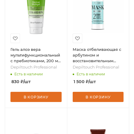
Гель алоэ вера
Маска отбеливающая с
мультифункциональный
арбутином и
с пребиотиками, 200 мл,
восстановительным
бренд - Depiltouch
комплексом, 100 мл,
Depiltouch Professional
Depiltouch Professional
Professional
бренд - Depiltouch
Есть в наличии
Есть в наличии
Professional
830
₽
/шт
1 500
₽
/шт
В КОРЗИНУ
В КОРЗИНУ