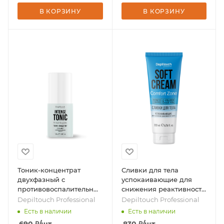
В КОРЗИНУ
В КОРЗИНУ
Тоник-концентрат
Сливки для тела
двухфазный с
успокаивающие для
противовоспалительным
снижения реактивности
эффектом, 100 мл ,
кожи, 200 мл, бренд -
Depiltouch Professional
Depiltouch Professional
бренд - Depiltouch
Depiltouch Professional
Есть в наличии
Есть в наличии
Professional