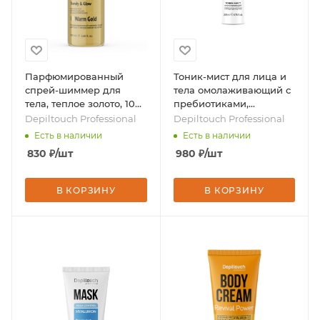
Парфюмированный
Тоник-мист для лица и
спрей-шиммер для
тела омолаживающий с
тела, теплое золото, 100
пребиотиками,
мл, бренд - Depiltouch
коллагеном и
Depiltouch Professional
Depiltouch Professional
Professional
пептидами, 200 мл,
Есть в наличии
Есть в наличии
бренд - Depiltouch
830
₽
/шт
980
₽
/шт
Professional
В КОРЗИНУ
В КОРЗИНУ