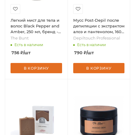
Легкий мист для тела и
Мусс Post-Depil после
волос Black Pepper and
депиляции с экстрактом
Amber, 250 мл, бренд -
алоэ и пантенолом, 160
The Bunt
мл, бренд - Depiltouch
The Bunt
Depiltouch Professional
Professional
Есть в наличии
Есть в наличии
756
₽
/шт
790
₽
/шт
В КОРЗИНУ
В КОРЗИНУ