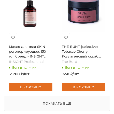
Масло для тела SKIN
THE BUNT (selective)
регенерируещее, 150
Tobacco Cherry
мл, бренд - INSIGHT
Коллагеновый скраб
Professional
для тела, 250 мл, бренд
INSIGHT Professional
The Bunt
- The Bunt
Есть в наличии
Есть в наличии
2 760
₽
/шт
650
₽
/шт
В КОРЗИНУ
В КОРЗИНУ
ПОКАЗАТЬ ЕЩЕ