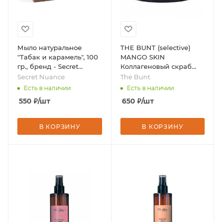
Мыло натуральное
THE BUNT (selective)
"Табак и карамель", 100
MANGO SKIN
гр., бренд - Secret
Коллагеновый скраб
Nuance
для тела, 250мл, бренд -
Secret Nuance
The Bunt
The Bunt
Есть в наличии
Есть в наличии
550
₽
/шт
650
₽
/шт
В КОРЗИНУ
В КОРЗИНУ