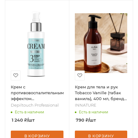
Крем с
Крем для тела и рук
противовоспалительным
Tobacco Vanille (табак
эффектом
ваниль), 400 мл, бренд -
отбеливающий, 100 мл,
INNATURE
Depiltouch Professional
INNATURE
бренд - Depiltouch
Есть в наличии
Есть в наличии
Professional
1 240
₽
/шт
790
₽
/шт
В КОРЗИНУ
В КОРЗИНУ