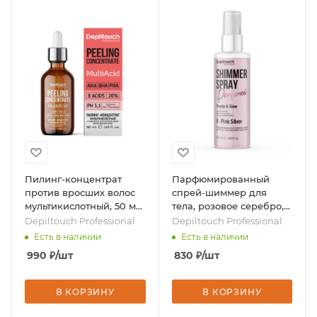
Пилинг-концентрат
Парфюмированный
против вросших волос
спрей-шиммер для
мультикислотный, 50 мл,
тела, розовое серебро,
бренд - Depiltouch
100 мл, бренд -
Depiltouch Professional
Depiltouch Professional
Professional
Depiltouch Professional
Есть в наличии
Есть в наличии
990
₽
/шт
830
₽
/шт
В КОРЗИНУ
В КОРЗИНУ