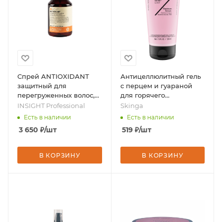
Спрей ANTIOXIDANT
Антицеллюлитный гель
защитный для
с перцем и гуараной
перегруженных волос,
для горячего
100 мл, бренд - INSIGHT
обертывания 200 мл,
INSIGHT Professional
Skinga
Professional
бренд - Skinga
Есть в наличии
Есть в наличии
3 650
₽
/шт
519
₽
/шт
В КОРЗИНУ
В КОРЗИНУ