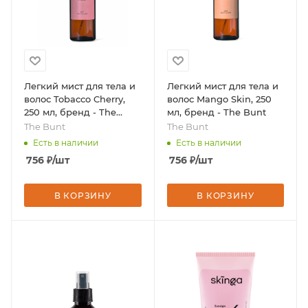
Легкий мист для тела и
Легкий мист для тела и
волос Tobacco Cherry,
волос Mango Skin, 250
250 мл, бренд - The
мл, бренд - The Bunt
Bunt
The Bunt
The Bunt
Есть в наличии
Есть в наличии
756
₽
/шт
756
₽
/шт
В КОРЗИНУ
В КОРЗИНУ