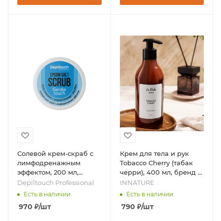
Солевой крем-скраб с
Крем для тела и рук
лимфодренажным
Tobacco Cherry (табак
эффектом, 200 мл,
черри), 400 мл, бренд -
бренд - Depiltouch
INNATURE
Depiltouch Professional
INNATURE
Professional
Есть в наличии
Есть в наличии
970
₽
/шт
790
₽
/шт