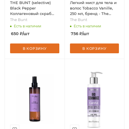
THE BUNT (selective)
Легкий мист для тела и
Black Pepper
волос Tobacco Vanille,
Коллагеновый скраб
250 мл, бренд - The
для тела, 250мл, бренд -
Bunt
The Bunt
The Bunt
The Bunt
Есть в наличии
Есть в наличии
650
₽
/шт
756
₽
/шт
В КОРЗИНУ
В КОРЗИНУ