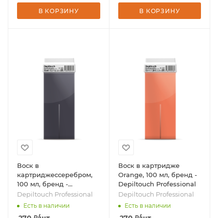
В КОРЗИНУ
В КОРЗИНУ
Воск в
Воск в картридже
картриджессеребром,
Orange, 100 мл, бренд -
100 мл, бренд -
Depiltouch Professional
Depiltouch Professional
Depiltouch Professional
Depiltouch Professional
Есть в наличии
Есть в наличии