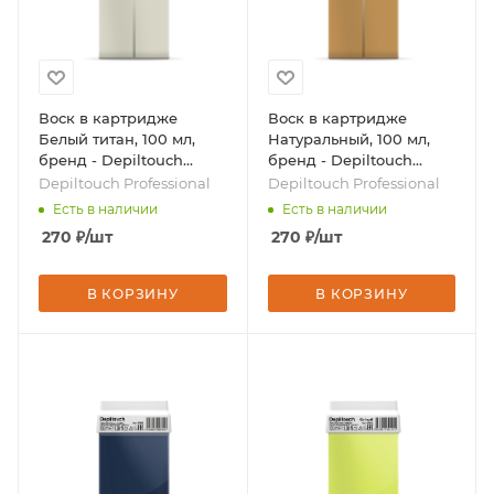
Воск в картридже
Воск в картридже
Белый титан, 100 мл,
Натуральный, 100 мл,
бренд - Depiltouch
бренд - Depiltouch
Professional
Professional
Depiltouch Professional
Depiltouch Professional
Есть в наличии
Есть в наличии
270
₽
/шт
270
₽
/шт
В КОРЗИНУ
В КОРЗИНУ