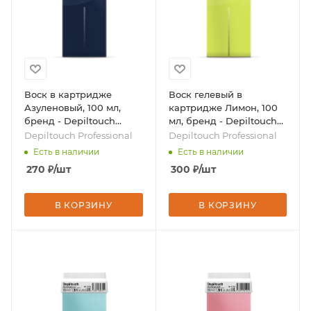
Воск в картридже
Воск гелевый в
Азуленовый, 100 мл,
картридже Лимон, 100
бренд - Depiltouch
мл, бренд - Depiltouch
Professional
Professional
Depiltouch Professional
Depiltouch Professional
Есть в наличии
Есть в наличии
270
₽
/шт
300
₽
/шт
В КОРЗИНУ
В КОРЗИНУ