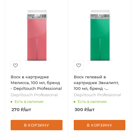
Воск в картридже
Воск гелевый в
Мелисса, 100 мл, бренд
картридже Эвкалипт,
- Depiltouch Professional
100 мл, бренд -
Depiltouch Professional
Depiltouch Professional
Depiltouch Professional
Есть в наличии
Есть в наличии
270
₽
/шт
300
₽
/шт
В КОРЗИНУ
В КОРЗИНУ