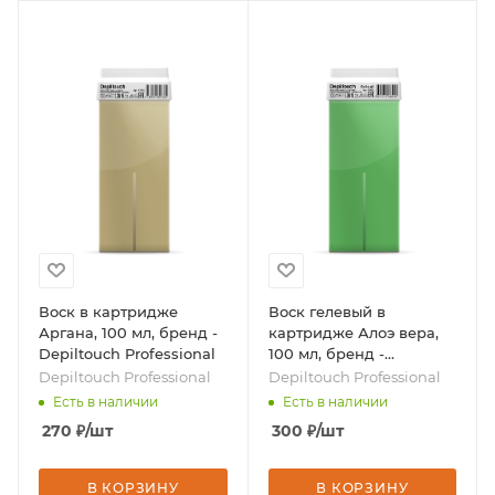
Воск в картридже
Воск гелевый в
Аргана, 100 мл, бренд -
картридже Алоэ вера,
Depiltouch Professional
100 мл, бренд -
Depiltouch Professional
Depiltouch Professional
Depiltouch Professional
Есть в наличии
Есть в наличии
270
₽
/шт
300
₽
/шт
В КОРЗИНУ
В КОРЗИНУ