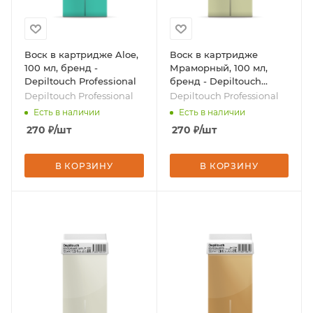
Воск в картридже Aloe,
Воск в картридже
100 мл, бренд -
Мраморный, 100 мл,
Depiltouch Professional
бренд - Depiltouch
Professional
Depiltouch Professional
Depiltouch Professional
Есть в наличии
Есть в наличии
270
₽
/шт
270
₽
/шт
В КОРЗИНУ
В КОРЗИНУ