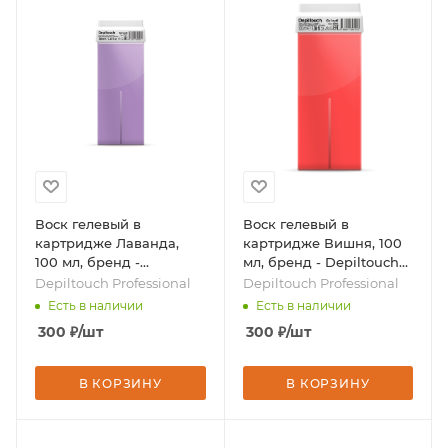
Воск гелевый в
Воск гелевый в
картридже Лаванда,
картридже Вишня, 100
100 мл, бренд -
мл, бренд - Depiltouch
Depiltouch Professional
Professional
Depiltouch Professional
Depiltouch Professional
Есть в наличии
Есть в наличии
300
₽
/шт
300
₽
/шт
В КОРЗИНУ
В КОРЗИНУ