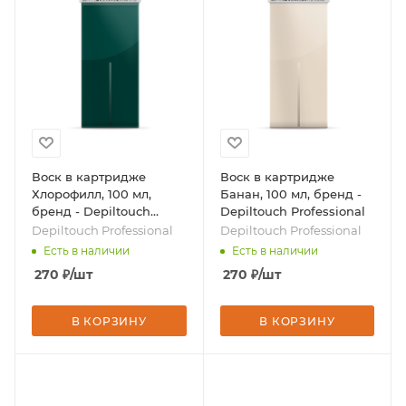
Воск в картридже
Воск в картридже
Хлорофилл, 100 мл,
Банан, 100 мл, бренд -
бренд - Depiltouch
Depiltouch Professional
Professional
Depiltouch Professional
Depiltouch Professional
Есть в наличии
Есть в наличии
270
₽
/шт
270
₽
/шт
В КОРЗИНУ
В КОРЗИНУ