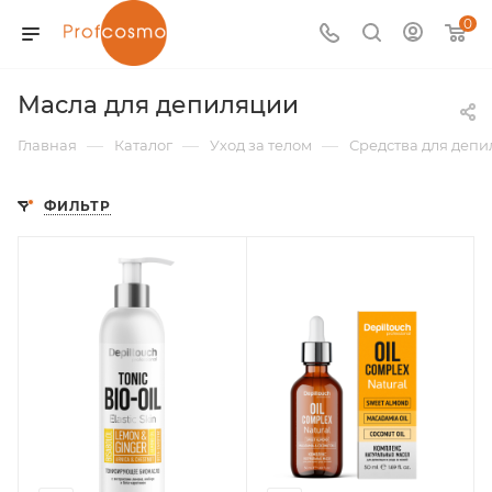
0
Масла для депиляции
—
—
—
Главная
Каталог
Уход за телом
Средства для деп
ФИЛЬТР