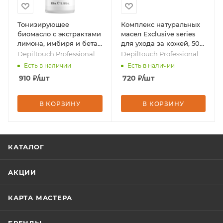
Тонизирующее
Комплекс натуральных
биомасло с экстрактами
масел Exclusive series
лимона, имбиря и бета-
для ухода за кожей, 50
каротином, 300 мл,
мл, бренд - Depiltouch
Depiltouch Professional
Depiltouch Professional
бренд - Depiltouch
Professional
Есть в наличии
Есть в наличии
Professional
910
₽
/шт
720
₽
/шт
В КОРЗИНУ
В КОРЗИНУ
КАТАЛОГ
АКЦИИ
КАРТА МАСТЕРА