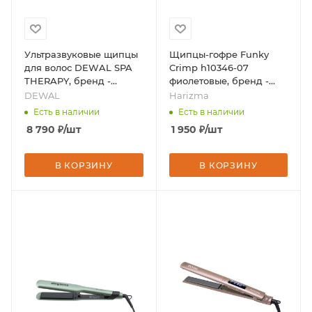
Ультразвуковые щипцы
Щипцы-гофре Funky
для волос DEWAL SPA
Crimp h10346-07
THERAPY, бренд -
фиолетовые, бренд -
DEWAL
Harizma
DEWAL
Harizma
Есть в наличии
Есть в наличии
8 790
₽
/шт
1 950
₽
/шт
В КОРЗИНУ
В КОРЗИНУ