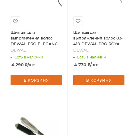
Щипцы для
Щипцы для
выпрямления волос
выпрямления волос 03-
DEWAL PRO ELEGANCE,
410 DEWAL PRO ROYAL
38х110мм, с терморег,
с терморегулятором.,
DEWAL
DEWAL
керам-турмалин покр,
бренд - DEWAL
Есть в наличии
Есть в наличии
62Вт, бренд - DEWAL
4 290
₽
/шт
4 730
₽
/шт
В КОРЗИНУ
В КОРЗИНУ