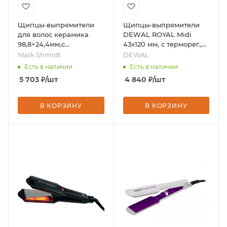
Щипцы-выпрямители
Щипцы-выпрямители
для волос керамика
DEWAL ROYAL Midi
98,8×24,4мм,с
43х120 мм, с терморег.,
вентилятором, t=140-
титан-турмалин покр,
Mark Shmidt
DEWAL
220С°,64 Вт, бренд -
75Вт, бренд - DEWAL
Есть в наличии
Есть в наличии
Mark Shmidt
5 703
₽
/шт
4 840
₽
/шт
В КОРЗИНУ
В КОРЗИНУ