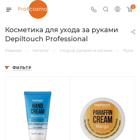
0
Косметика для ухода за руками
Depiltouch Professional
—
—
—
Главная
Каталог
Уход за руками и ногами
Руки
ФИЛЬТР