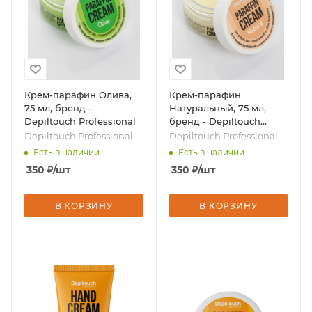
Крем-парафин Олива,
Крем-парафин
75 мл, бренд -
Натуральный, 75 мл,
Depiltouch Professional
бренд - Depiltouch
Professional
Depiltouch Professional
Depiltouch Professional
Есть в наличии
Есть в наличии
350
₽
/шт
350
₽
/шт
В КОРЗИНУ
В КОРЗИНУ