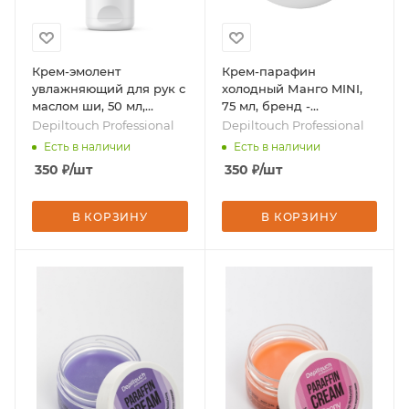
Крем-эмолент
Крем-парафин
увлажняющий для рук с
холодный Манго MINI,
маслом ши, 50 мл,
75 мл, бренд -
бренд - Depiltouch
Depiltouch Professional
Depiltouch Professional
Depiltouch Professional
Professional
Есть в наличии
Есть в наличии
350
₽
/шт
350
₽
/шт
В КОРЗИНУ
В КОРЗИНУ