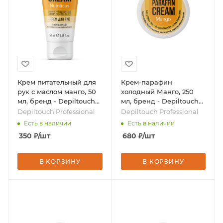
Крем питательный для
Крем-парафин
рук с маслом манго, 50
холодный Манго, 250
мл, бренд - Depiltouch
мл, бренд - Depiltouch
Professional
Professional
Depiltouch Professional
Depiltouch Professional
Есть в наличии
Есть в наличии
350
₽
/шт
680
₽
/шт
В КОРЗИНУ
В КОРЗИНУ