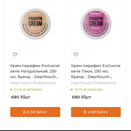
Крем-парафин Exclusive
Крем-парафин Exclusive
serie Натуральный, 250
serie Пион, 250 мл,
мл, бренд - Depiltouch
бренд - Depiltouch
Professional
Professional
Depiltouch Professional
Depiltouch Professional
Есть в наличии
Есть в наличии
680
₽
/шт
680
₽
/шт
В КОРЗИНУ
В КОРЗИНУ