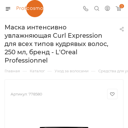
0
Маска интенсивно
увлажняющая Curl Expression
для всех типов кудрявых волос,
250 мл, бренд - L'Oreal
Professionnel
—
—
—
Главная
Каталог
Уход за волосами
Средства для у
Артикул:
778580