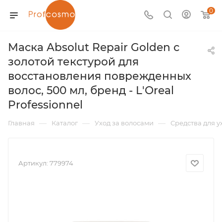
0
Маска Absolut Repair Golden с
золотой текстурой для
восстановления поврежденных
волос, 500 мл, бренд - L'Oreal
Professionnel
—
—
—
Главная
Каталог
Уход за волосами
Средства для у
Артикул:
779974