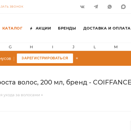
АЗАТЬ ЗВОНОК
КАТАЛОГ
АКЦИИ
БРЕНДЫ
ДОСТАВКА И ОПЛАТА
G
H
I
J
L
M
нусов
|
ЗАРЕГИСТРИРОВАТЬСЯ
★
ста волос, 200 мл, бренд - COIFFANCE 
я ухода за волосами