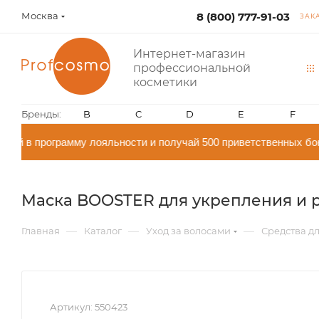
Москва
8 (800) 777-91-03
ЗАК
Интернет-магазин
профессиональной
косметики
Бренды:
B
C
D
E
F
ай в программу лояльности и получай 500 приветственных бо
Маска BOOSTER для укрепления и ро
—
—
—
Главная
Каталог
Уход за волосами
Средства дл
Артикул:
550423