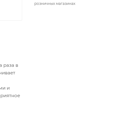
розничных магазинах
а раза в
чивает
ми и
приятное