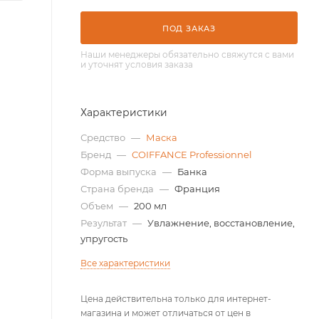
ПОД ЗАКАЗ
Наши менеджеры обязательно свяжутся с вами
и уточнят условия заказа
Характеристики
Средство
—
Маска
Бренд
—
COIFFANCE Professionnel
Форма выпуска
—
Банка
Страна бренда
—
Франция
Объем
—
200 мл
Результат
—
Увлажнение, восстановление,
упругость
Все характеристики
Цена действительна только для интернет-
магазина и может отличаться от цен в