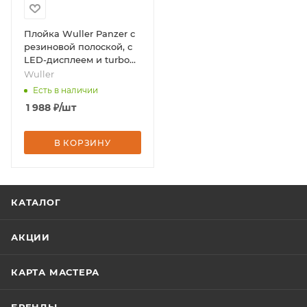
Плойка Wuller Panzer с
резиновой полоской, с
LED-дисплеем и turbo
нагревом (WP.311-30),
Wuller
бренд - Wuller
Есть в наличии
1 988
₽
/шт
В КОРЗИНУ
КАТАЛОГ
АКЦИИ
КАРТА МАСТЕРА