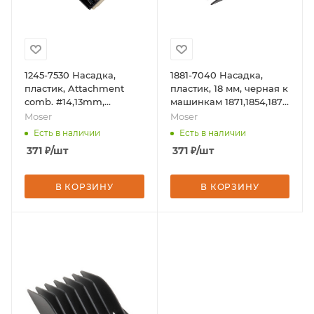
1245-7530 Насадка,
1881-7040 Насадка,
пластик, Attachment
пластик, 18 мм, черная к
comb. #14,13mm,
машинкам 1871,1854,1871,
черная, бренд - Moser
бренд - Moser
Moser
Moser
Есть в наличии
Есть в наличии
371
₽
/шт
371
₽
/шт
В КОРЗИНУ
В КОРЗИНУ