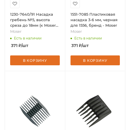
1230-7640/91 Насадка
1551-7085 Пластиковая
гребень №5, высота
насадка 3-6 мм, черная
среза до 18мм (к Moser
для 1556, бренд - Moser
Primat), бренд - Moser
Moser
Moser
Есть в наличии
Есть в наличии
371
₽
/шт
371
₽
/шт
В КОРЗИНУ
В КОРЗИНУ