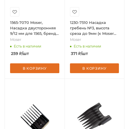
1565-7070 Moser,
1230-7510 Насадка
Насадка двусторонняя
гребень №3, высота
9/12 мм для 1565, бренд -
среза до 9мм (к Moser
Moser
Primat), бренд - Moser
Moser
Moser
Есть в наличии
Есть в наличии
259
₽
/шт
371
₽
/шт
В КОРЗИНУ
В КОРЗИНУ