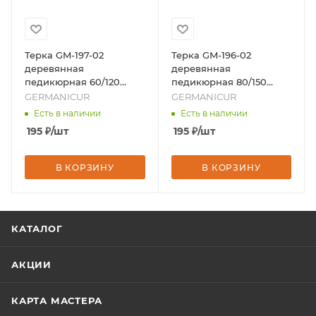
Терка GM-197-02
Терка GM-196-02
деревянная
деревянная
педикюрная 60/120
педикюрная 80/150
влагостойкая, бренд -
влагостойкая, бренд -
GERMANICUR
GERMANICUR
GERMANICUR
GERMANICUR
Есть в наличии
Есть в наличии
195
₽
/шт
195
₽
/шт
В КОРЗИНУ
В КОРЗИНУ
КАТАЛОГ
АКЦИИ
КАРТА МАСТЕРА