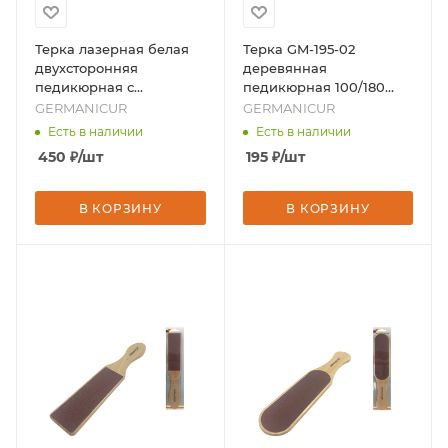
Терка лазерная белая
Терка GM-195-02
двухсторонняя
деревянная
педикюрная с
педикюрная 100/180
дополнительной
влагостойкая, бренд -
GERMANICUR
GERMANICUR
пилкой, бренд -
GERMANICUR
Есть в наличии
Есть в наличии
GERMANICUR
450
₽
/шт
195
₽
/шт
В КОРЗИНУ
В КОРЗИНУ