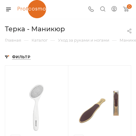
0
Терка - Маникюр
—
—
—
Главная
Каталог
Уход за руками и ногами
Маник
ФИЛЬТР