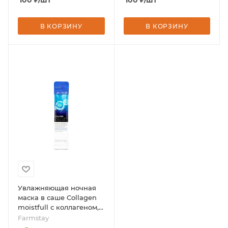
100
₽
/шт
100
₽
/шт
В КОРЗИНУ
В КОРЗИНУ
Увлажняющая ночная
маска в саше Collagen
moistfull с коллагеном,
4мл * 1шт, бренд -
Farmstay
Farmstay