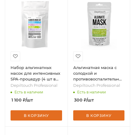
Набор альгинатных
Альгинатная маска с
масок для интенсивных
солодкой и
SPA-процедур (4 шт в
противовоспалительным
наборе), бренд -
экстрактом ним, 30 гр,
Depiltouch Professional
Depiltouch Professional
Depiltouch Professional
бренд - Depiltouch
Есть в наличии
Есть в наличии
Professional
1 100
₽
/шт
300
₽
/шт
В КОРЗИНУ
В КОРЗИНУ