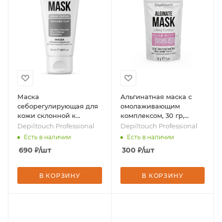
Маска
Альгинатная маска с
себорегулирующая для
омолаживающим
кожи склонной к
комплексом, 30 гр,
жирности, 50 мл, бренд
бренд - Depiltouch
Depiltouch Professional
Depiltouch Professional
- Depiltouch Professional
Professional
Есть в наличии
Есть в наличии
690
₽
/шт
300
₽
/шт
В КОРЗИНУ
В КОРЗИНУ