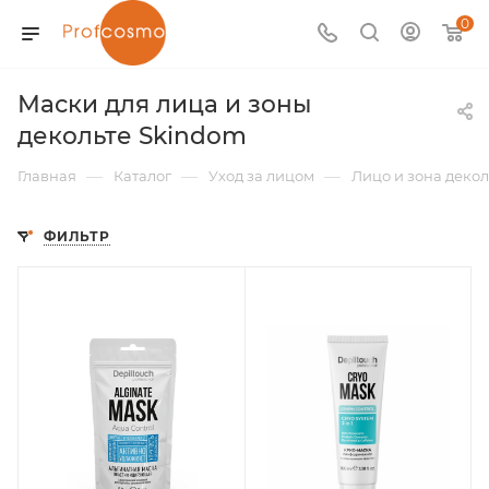
0
Маски для лица и зоны
декольте Skindom
—
—
—
Главная
Каталог
Уход за лицом
Лицо и зона декол
ФИЛЬТР