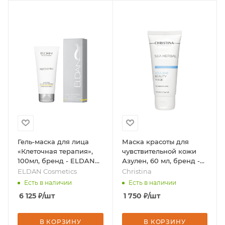
Гель-маска для лица
Маска красоты для
«Клеточная терапия»,
чувствительной кожи
100мл, бренд - ELDAN
Азулен, 60 мл, бренд -
Cosmetics
Christina
ELDAN Cosmetics
Christina
Есть в наличии
Есть в наличии
6 125
₽
/шт
1 750
₽
/шт
В КОРЗИНУ
В КОРЗИНУ