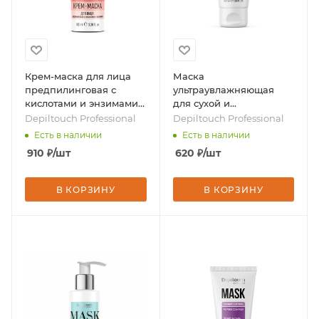
Крем-маска для лица
Маска
предпилинговая с
ультраувлажняющая
кислотами и энзимами,
для сухой и
100 мл, бренд -
обезвоженной кожи, 50
Depiltouch Professional
Depiltouch Professional
Depiltouch Professional
мл, бренд - Depiltouch
Есть в наличии
Есть в наличии
Professional
910
₽
/шт
620
₽
/шт
В КОРЗИНУ
В КОРЗИНУ