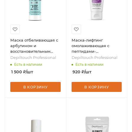
Маска отбеливающая с
Маска-лифтинг
арбутином и
омолаживающая с
восстановительным
пептидами-
комплексом, 100 мл,
биомиметиками, 50 мл,
Depiltouch Professional
Depiltouch Professional
бренд - Depiltouch
бренд - Depiltouch
Есть в наличии
Есть в наличии
Professional
Professional
1 500
₽
/шт
920
₽
/шт
В КОРЗИНУ
В КОРЗИНУ