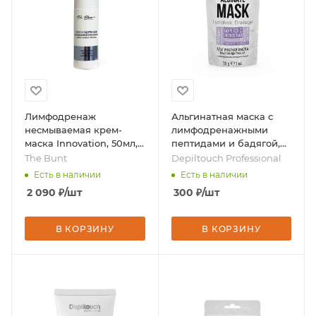
Лимфодренаж
Альгинатная маска с
несмываемая крем-
лимфодренажными
маска Innovation, 50мл,
пептидами и бадягой,
бренд - The Bunt
30 гр, бренд -
The Bunt
Depiltouch Professional
Depiltouch Professional
Есть в наличии
Есть в наличии
2 090
₽
/шт
300
₽
/шт
В КОРЗИНУ
В КОРЗИНУ