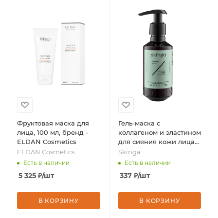
Фруктовая маска для
Гель-маска с
лица, 100 мл, бренд -
коллагеном и эластином
ELDAN Cosmetics
для сияния кожи лица
150 мл, бренд - Skinga
ELDAN Cosmetics
Skinga
Есть в наличии
Есть в наличии
5 325
₽
/шт
337
₽
/шт
В КОРЗИНУ
В КОРЗИНУ