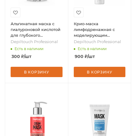
Альгинатная маска с
Крио-маска
гиалуроновой кислотой
лимфодренажная с
для глубокого
моделирующим
увлажнения кожи, 30 гр,
эффектом для лица, 100
Depiltouch Professional
Depiltouch Professional
бренд - Depiltouch
мл, бренд - Depiltouch
Есть в наличии
Есть в наличии
Professional
Professional
300
₽
/шт
900
₽
/шт
В КОРЗИНУ
В КОРЗИНУ