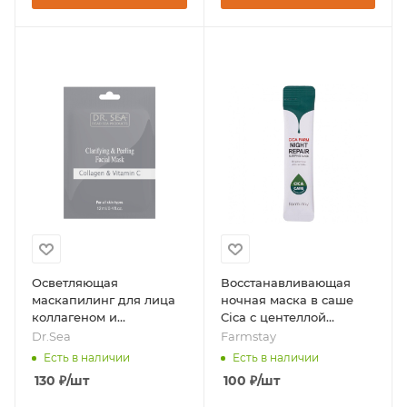
Осветляющая
Восстанавливающая
маскапилинг для лица
ночная маска в саше
коллагеном и
Cica с центеллой
витамином C, 12 мл,
азиатской, 4мл * 1шт,
Dr.Sea
Farmstay
бренд - Dr.Sea
бренд - Farmstay
Есть в наличии
Есть в наличии
130
₽
/шт
100
₽
/шт