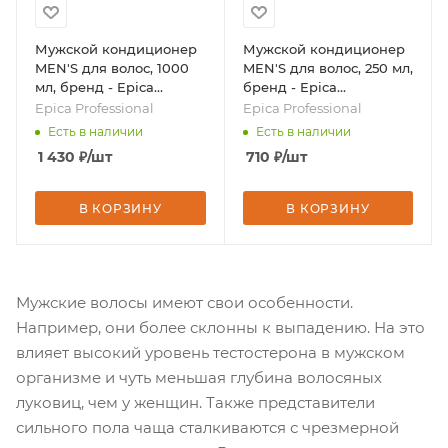
Мужской кондиционер
Мужской кондиционер
MEN'S для волос, 1000
MEN'S для волос, 250 мл,
мл, бренд - Epica
бренд - Epica
Professional
Professional
Epica Professional
Epica Professional
Есть в наличии
Есть в наличии
1 430
₽
/шт
710
₽
/шт
В КОРЗИНУ
В КОРЗИНУ
Мужские волосы имеют свои особенности.
Например, они более склонны к выпадению. На это
влияет высокий уровень тестостерона в мужском
организме и чуть меньшая глубина волосяных
луковиц, чем у женщин. Также представители
сильного пола чаща сталкиваются с чрезмерной