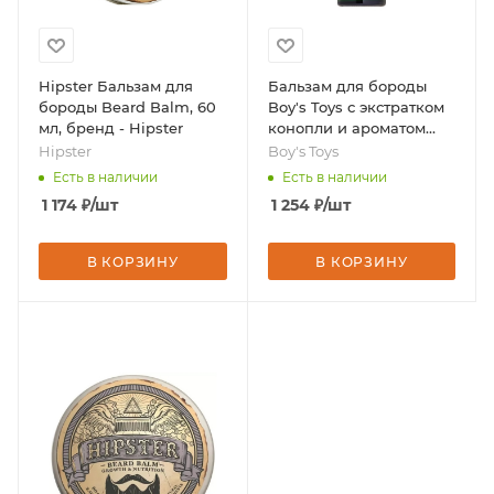
Hipster Бальзам для
Бальзам для бороды
бороды Beard Balm, 60
Boy's Toys с экстратком
мл, бренд - Hipster
конопли и ароматом
"Black Afgano", 50 мл,
Hipster
Boy's Toys
бренд - Boy's Toys
Есть в наличии
Есть в наличии
1 174
₽
/шт
1 254
₽
/шт
В КОРЗИНУ
В КОРЗИНУ