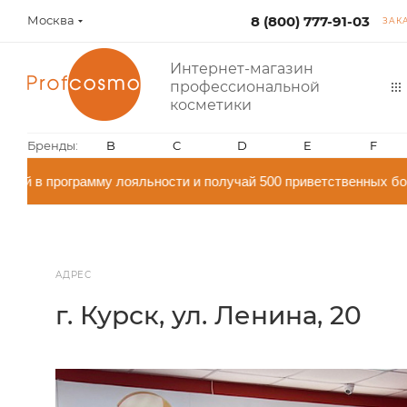
Москва
8 (800) 777-91-03
ЗАК
Интернет-магазин
профессиональной
косметики
Бренды:
B
C
D
E
F
й в программу лояльности и получай 500 приветственных бон
АДРЕС
г. Курск, ул. Ленина, 20