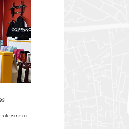
-99
profcosmo.ru