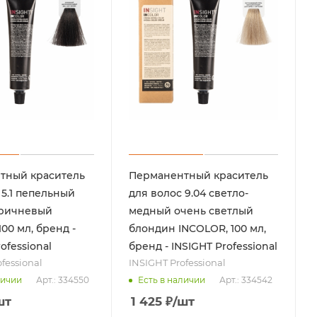
тный краситель
Перманентный краситель
 5.1 пепельный
для волос 9.04 светло-
оричневый
медный очень светлый
00 мл, бренд -
блондин INCOLOR, 100 мл,
ofessional
бренд - INSIGHT Professional
fessional
INSIGHT Professional
Арт.: 334550
Арт.: 334542
личии
Есть в наличии
шт
1 425
₽
/шт