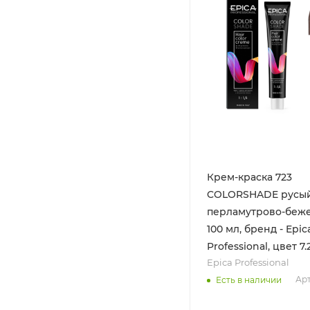
Крем-краска 723
COLORSHADE русы
перламутрово-беж
100 мл, бренд - Epic
Professional, цвет 7.
Epica Professional
Арт
Есть в наличии