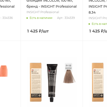
00 мл,
блондин INCOLOR, 100 мл,
INCOLOR, 1
fessional
бренд - INSIGHT Professional
INSIGHT Pr
INSIGHT Professional
8.34
INSIGHT Pro
.: 334536
Арт.: 334539
Есть в наличии
Есть в на
1 425
₽
/шт
1 425
₽
/