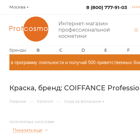
Москва
8 (800) 777-91-03
ЗАК
Интернет-магазин
профессиональной
косметики
Бренды:
B
C
D
E
F
 программу лояльности и получай 500 приветственных бонусо
Краска, бренд: COIFFANCE Professio
—
—
Главная
Каталог
Уход за волосами
ПОПУЛЯРНЫЕ КАТЕГОРИИ
Показать еще