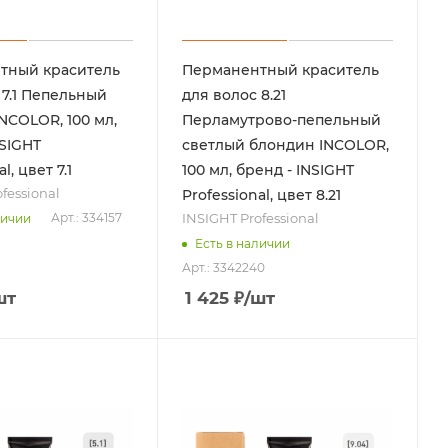
тный краситель
Перманентный краситель
 7.1 Пепельный
для волос 8.21
NCOLOR, 100 мл,
Перламутрово-пепельный
NSIGHT
светлый блондин INCOLOR,
l, цвет 7.1
100 мл, бренд - INSIGHT
fessional
Professional, цвет 8.21
INSIGHT Professional
Арт.: 334157
личии
Есть в наличии
Арт.: 3342240
шт
1 425
₽
/шт