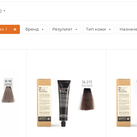
)
во
: 1
Бренд
Результат
Тип кожи
Назнач