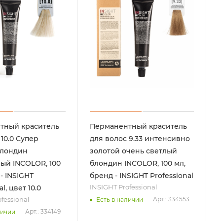
тный краситель
Перманентный краситель
10.0 Супер
для волос 9.33 интенсивно
блондин
золотой очень светлый
ый INCOLOR, 100
блондин INCOLOR, 100 мл,
- INSIGHT
бренд - INSIGHT Professional
INSIGHT Professional
l, цвет 10.0
fessional
Арт.: 334553
Есть в наличии
Арт.: 334149
личии