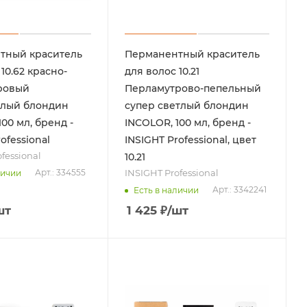
тный краситель
Перманентный краситель
10.62 красно-
для волос 10.21
ровый
Перламутрово-пепельный
тлый блондин
супер светлый блондин
00 мл, бренд -
INCOLOR, 100 мл, бренд -
ofessional
INSIGHT Professional, цвет
fessional
10.21
INSIGHT Professional
Арт.: 334555
личии
Арт.: 3342241
Есть в наличии
шт
1 425
₽
/шт