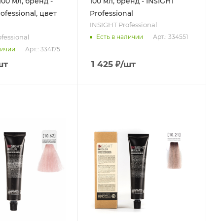
00 мл, бренд -
100 мл, бренд - INSIGHT
ofessional, цвет
Professional
INSIGHT Professional
fessional
Арт.: 334551
Есть в наличии
Арт.: 334175
личии
шт
1 425
₽
/шт