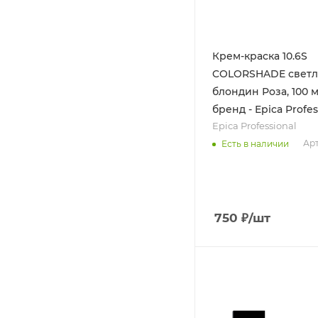
Крем-краска 10.6S
COLORSHADE свет
блондин Роза, 100 м
бренд - Epica Profes
Epica Professional
Арт
Есть в наличии
750
₽
/шт