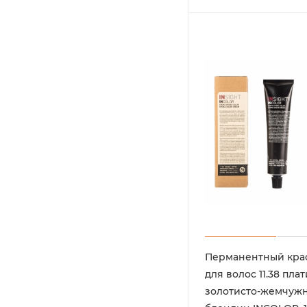
Перманентный кра
для волос 11.38 пл
золотисто-жемчуж