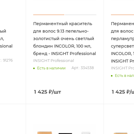
Перманентный краситель
Перманен
лый
для волос 9.13 пепельно-
для волос 
л,
золотистый очень светлый
перламут
sional
блондин INCOLOR, 100 мл,
суперсве
бренд - INSIGHT Professional
INCOLOR, 1
INSIGHT Professional
.: 91276
INSIGHT Pr
INSIGHT Pro
Арт.: 334538
Есть в наличии
Есть в на
1 425
₽
/шт
1 425
₽
/