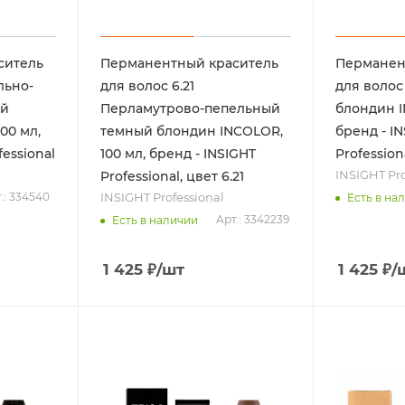
ситель
Перманентный краситель
Перманен
льно-
для волос 6.21
для волос
ый
Перламутрово-пепельный
блондин I
00 мл,
темный блондин INCOLOR,
бренд - I
fessional
100 мл, бренд - INSIGHT
Professiona
INSIGHT Pro
Professional, цвет 6.21
INSIGHT Professional
.: 334540
Есть в на
Арт.: 3342239
Есть в наличии
1 425
₽
/шт
1 425
₽
/