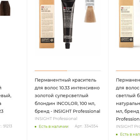
Перманентный краситель
Перманен
й
для волос 10.33 интенсивно
для волос 
евый,
золотой суперсветлый
светлый 
a
блондин INCOLOR, 100 мл,
натуральн
23
бренд - INSIGHT Professional
мл, бренд 
INSIGHT Professional
Professiona
INSIGHT Pro
.: 91213
Арт.: 334554
Есть в наличии
Есть в на