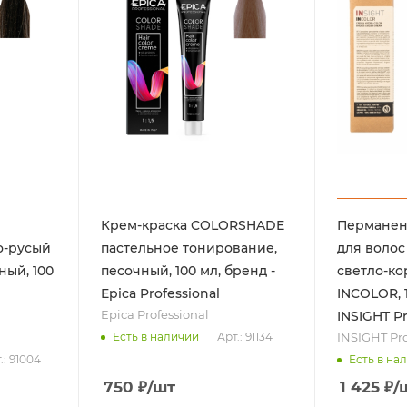
Крем-краска COLORSHADE
Перманен
о-русый
пастельное тонирование,
для волос
ный, 100
песочный, 100 мл, бренд -
светло-к
Epica Professional
INCOLOR, 1
Epica Professional
INSIGHT Pr
INSIGHT Pro
Арт.: 91134
Есть в наличии
.: 91004
Есть в на
750
₽
/шт
1 425
₽
/