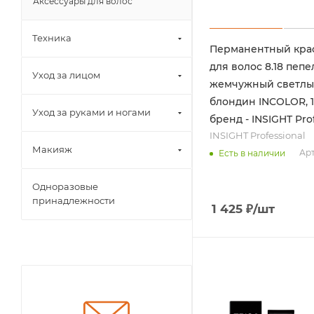
Аксессуары для волос
Техника
Перманентный кра
для волос 8.18 пепе
Уход за лицом
жемчужный светл
блондин INCOLOR, 1
Уход за руками и ногами
бренд - INSIGHT Pro
INSIGHT Professional
Макияж
Арт
Есть в наличии
Одноразовые
принадлежности
1 425
₽
/шт