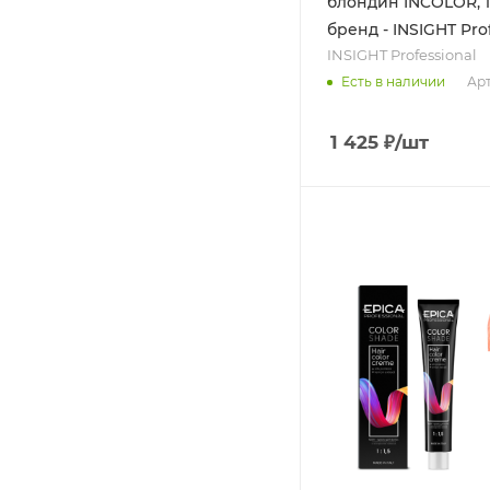
блондин INCOLOR, 1
бренд - INSIGHT Pro
INSIGHT Professional
Арт
Есть в наличии
1 425
₽
/шт