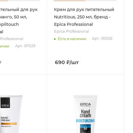
тельный для рук
Крем для рук питательный
анго, 50 мл,
Nutritious, 250 мл, бренд -
epiltouch
Epica Professional
Epica Professional
al
Professional
Арт.: 913106
Есть в наличии
Арт.: 87029
личии
т
690
₽
/шт