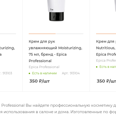
Крем для рук
Крем для 
rizing,
увлажняющий Moisturizing,
Nutritious,
a
75 мл, бренд - Epica
Epica Prof
Epica Profe
Professional
Epica Professional
Есть в на
.: 913103
Арт.: 913104
Есть в наличии
350
₽
/шт
350
₽
/ш
 Professional Вы найдете профессиональную косметику дл
я использования в салоне и дома. Изготовленные по ф