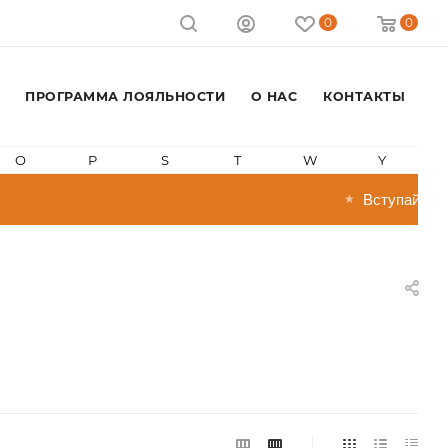
0
0
ПРОГРАММА ЛОЯЛЬНОСТИ
О НАС
КОНТАКТЫ
O
P
S
T
W
Y
Вступай в прог
★