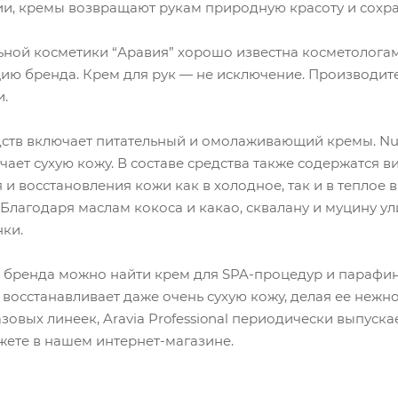
и, кремы возвращают рукам природную красоту и сохра
ой косметики “Аравия” хорошо известна косметологам. 
ию бренда. Крем для рук — не исключение. Производите
и.
дств включает питательный и омолаживающий кремы. Nu
гчает сухую кожу. В составе средства также содержатся
 и восстановления кожи как в холодное, так и в теплое 
Благодаря маслам кокоса и какао, сквалану и муцину у
ки.
 бренда можно найти крем для SPA-процедур и парафин
восстанавливает даже очень сухую кожу, делая ее нежно
зовых линеек, Aravia Professional периодически выпуск
жете в нашем интернет-магазине.