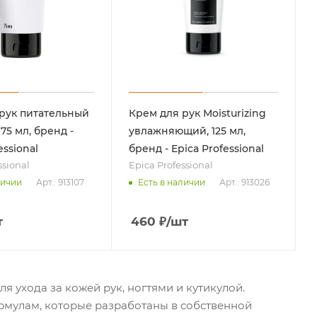
рук питательный
Крем для рук Moisturizing
 75 мл, бренд -
увлажняющий, 125 мл,
essional
бренд - Epica Professional
ssional
Epica Professional
Арт.: 913107
Арт.: 913026
личии
Есть в наличии
т
460
₽
/шт
я ухода за кожей рук, ногтями и кутикулой.
ормулам, которые разработаны в собственной