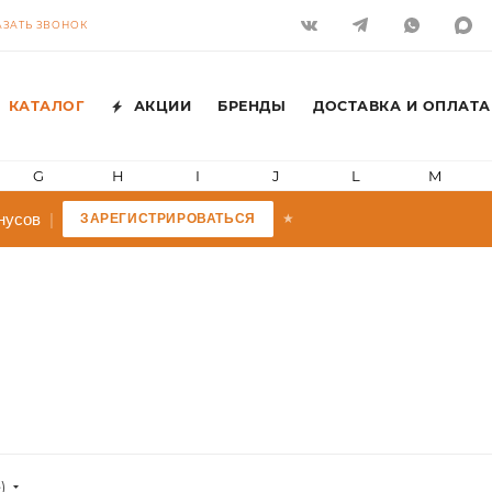
АЗАТЬ ЗВОНОК
КАТАЛОГ
АКЦИИ
БРЕНДЫ
ДОСТАВКА И ОПЛАТА
G
H
I
J
L
M
сов
|
ЗАРЕГИСТРИРОВАТЬСЯ
★
)