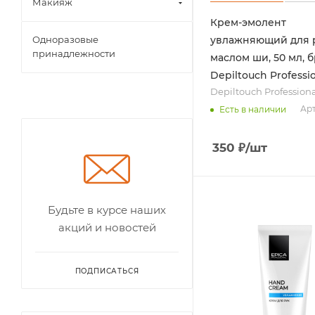
Макияж
Крем-эмолент
Одноразовые
увлажняющий для р
принадлежности
маслом ши, 50 мл, б
Depiltouch Professi
Depiltouch Profession
Арт
Есть в наличии
350
₽
/шт
Будьте в курсе наших
акций и новостей
ПОДПИСАТЬСЯ