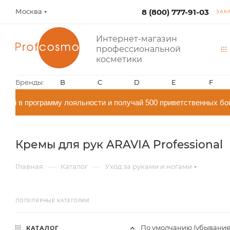
Москва
8 (800) 777-91-03
ЗАК
Интернет-магазин
профессиональной
косметики
Бренды:
B
C
D
E
F
 в программу лояльности и получай 500 приветственных бону
Кремы для рук ARAVIA Professional
—
—
Главная
Каталог
Уход за руками и ногами
ПОПУЛЯРНЫЕ КАТЕГОРИИ
По умолчанию (убывание
КАТАЛОГ