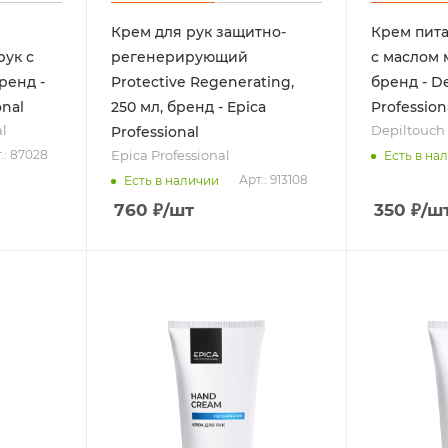
Крем для рук защитно-
Крем пита
ук с
регенерирующий
с маслом м
ренд -
Protective Regenerating,
бренд - D
onal
250 мл, бренд - Epica
Profession
al
Depiltouch 
Professional
Epica Professional
.: 87028
Есть в на
Арт.: 913108
Есть в наличии
760
₽
/шт
350
₽
/ш