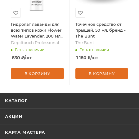
Гидролат лаванды для
Точечное средство от
всех типов кожи Flower
прыщей, 50 мл, бренд -
Water Lavender, 200 мл,
The Bunt
бренд - Depiltouch
Depiltouch Professional
The Bunt
Professional
Есть в наличии
Есть в наличии
830
₽
/шт
1 180
₽
/шт
В КОРЗИНУ
В КОРЗИНУ
КАТАЛОГ
АКЦИИ
КАРТА МАСТЕРА