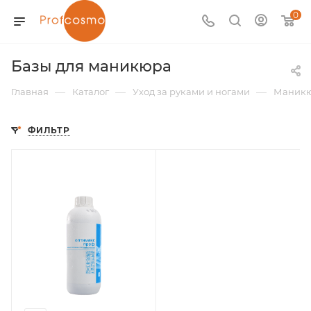
0
Базы для маникюра
—
—
—
Главная
Каталог
Уход за руками и ногами
Маник
ФИЛЬТР