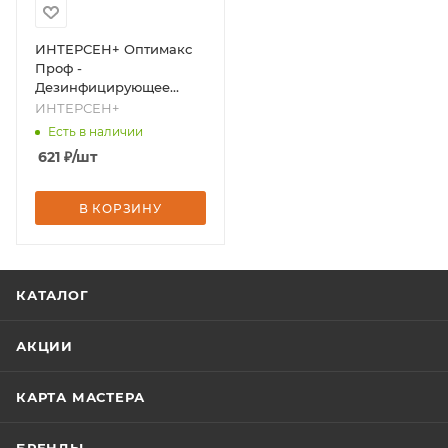
ИНТЕРСЕН+ Оптимакс
Проф -
Дезинфицирующее
средство, 1000 мл,
ИНТЕРСЕН+
бренд - ИНТЕРСЕН+
Есть в наличии
621
₽
/шт
В КОРЗИНУ
КАТАЛОГ
АКЦИИ
КАРТА МАСТЕРА