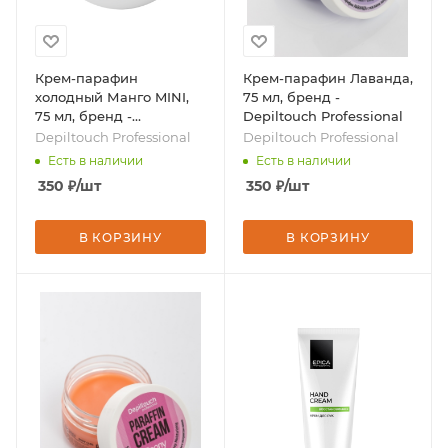
Крем-парафин
Крем-парафин Лаванда,
холодный Манго MINI,
75 мл, бренд -
75 мл, бренд -
Depiltouch Professional
Depiltouch Professional
Depiltouch Professional
Depiltouch Professional
Есть в наличии
Есть в наличии
350
₽
/шт
350
₽
/шт
В КОРЗИНУ
В КОРЗИНУ