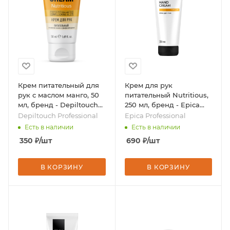
Крем питательный для
Крем для рук
рук с маслом манго, 50
питательный Nutritious,
мл, бренд - Depiltouch
250 мл, бренд - Epica
Professional
Professional
Depiltouch Professional
Epica Professional
Есть в наличии
Есть в наличии
350
₽
/шт
690
₽
/шт
В КОРЗИНУ
В КОРЗИНУ