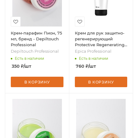
Крем-парафин Пион, 75
Крем для рук защитно-
мл, бренд - Depiltouch
регенерирующий
Professional
Protective Regenerating,
250 мл, бренд - Epica
Depiltouch Professional
Epica Professional
Professional
Есть в наличии
Есть в наличии
350
₽
/шт
760
₽
/шт
В КОРЗИНУ
В КОРЗИНУ