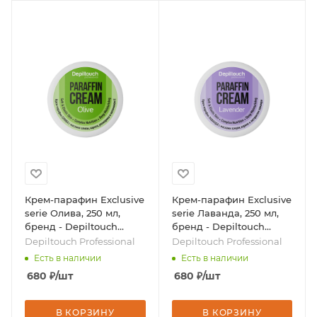
Крем-парафин Exclusive
Крем-парафин Exclusive
serie Олива, 250 мл,
serie Лаванда, 250 мл,
бренд - Depiltouch
бренд - Depiltouch
Professional
Professional
Depiltouch Professional
Depiltouch Professional
Есть в наличии
Есть в наличии
680
₽
/шт
680
₽
/шт
В КОРЗИНУ
В КОРЗИНУ