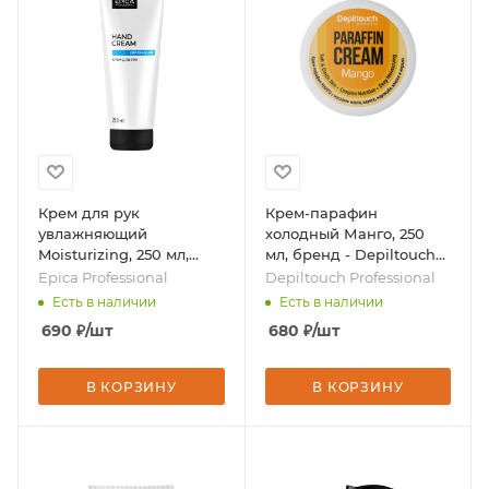
Крем для рук
Крем-парафин
увлажняющий
холодный Манго, 250
Moisturizing, 250 мл,
мл, бренд - Depiltouch
бренд - Epica
Professional
Epica Professional
Depiltouch Professional
Professional
Есть в наличии
Есть в наличии
690
₽
/шт
680
₽
/шт
В КОРЗИНУ
В КОРЗИНУ