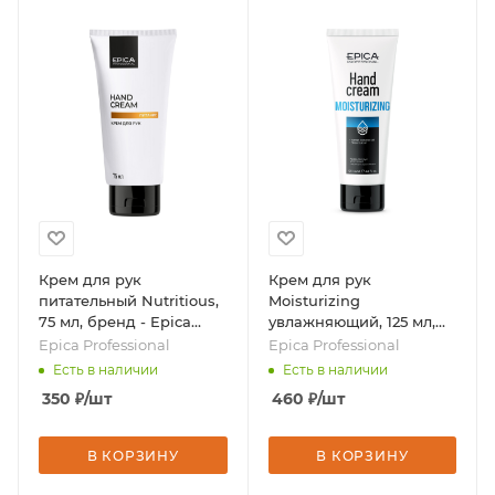
Крем для рук
Крем для рук
питательный Nutritious,
Moisturizing
75 мл, бренд - Epica
увлажняющий, 125 мл,
Professional
бренд - Epica
Epica Professional
Epica Professional
Professional
Есть в наличии
Есть в наличии
350
₽
/шт
460
₽
/шт
В КОРЗИНУ
В КОРЗИНУ