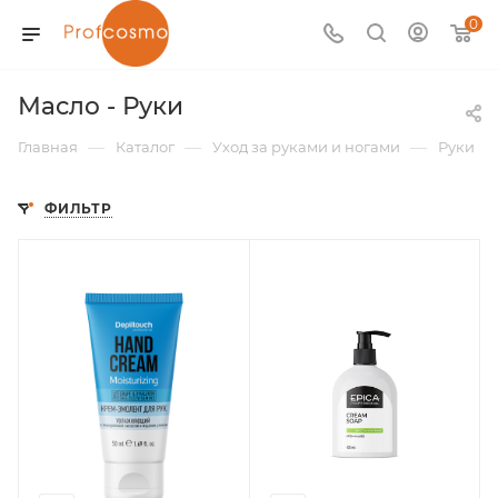
0
Масло - Руки
—
—
—
Главная
Каталог
Уход за руками и ногами
Руки
ФИЛЬТР