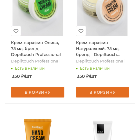
Крем-парафин Олива,
Крем-парафин
75 мл, бренд -
Натуральный, 75 мл,
Depiltouch Professional
бренд - Depiltouch
Professional
Depiltouch Professional
Depiltouch Professional
Есть в наличии
Есть в наличии
350
₽
/шт
350
₽
/шт
В КОРЗИНУ
В КОРЗИНУ