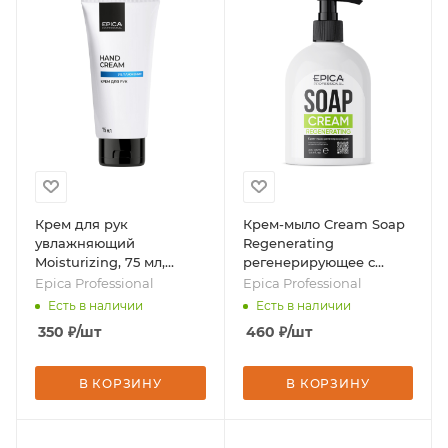
Крем для рук
Крем-мыло Cream Soap
увлажняющий
Regenerating
Moisturizing, 75 мл,
регенерирующее с
бренд - Epica
комплексом цветочных
Epica Professional
Epica Professional
Professional
экстрактов и
Есть в наличии
Есть в наличии
аллантоином, 400 мл,
350
₽
/шт
460
₽
/шт
бренд - Epica
Professional
В КОРЗИНУ
В КОРЗИНУ