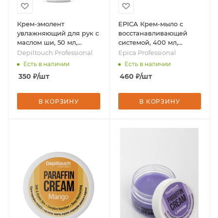
Крем-эмолент
EPICA Крем-мыло с
увлажняющий для рук с
восстанавливающей
маслом ши, 50 мл,
системой, 400 мл,
бренд - Depiltouch
бренд - Epica
Depiltouch Professional
Epica Professional
Professional
Professional
Есть в наличии
Есть в наличии
350
₽
/шт
460
₽
/шт
В КОРЗИНУ
В КОРЗИНУ