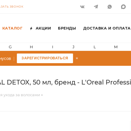
АЗАТЬ ЗВОНОК
КАТАЛОГ
АКЦИИ
БРЕНДЫ
ДОСТАВКА И ОПЛАТА
G
H
I
J
L
M
усов
|
ЗАРЕГИСТРИРОВАТЬСЯ
★
DETOX, 50 мл, бренд - L'Oreal Profess
я ухода за волосами