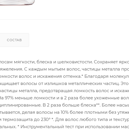
СОСТАВ
лосам мягкости, блеска и шелковистости. Сохраняет ярк
утяжеления. С каждым мытьем волос, частицы металла п
ломкости волос и искажения оттенка.* Благодаря молекул
ащищает волосы от излишков металлических частиц. Эт
 частицы металла, предотвращая ломкость волос и иска
На 97% меньше ломкости и в 2 раза более ухоженные во
циплинированные. В 2 раза больше блеска**. Более на
ывается, делая волосы на 10% более плотными без утяж
 термозащита до 230° *. Для волос любого типа и тексту
льных. * Инструментальный тест при использовании ма