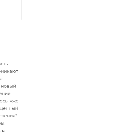
ость
роникают
е
о новый
жение
лосы уже
сыщенный
еления*.
ры,
сла