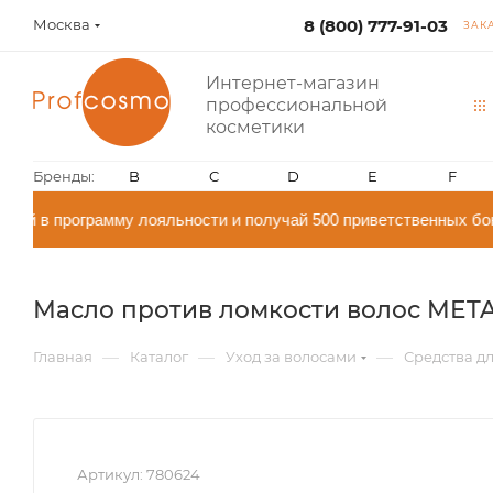
Москва
8 (800) 777-91-03
ЗАК
Интернет-магазин
профессиональной
косметики
Бренды:
B
C
D
E
F
й в программу лояльности и получай 500 приветственных бон
Масло против ломкости волос METAL 
—
—
—
Главная
Каталог
Уход за волосами
Средства дл
Артикул:
780624