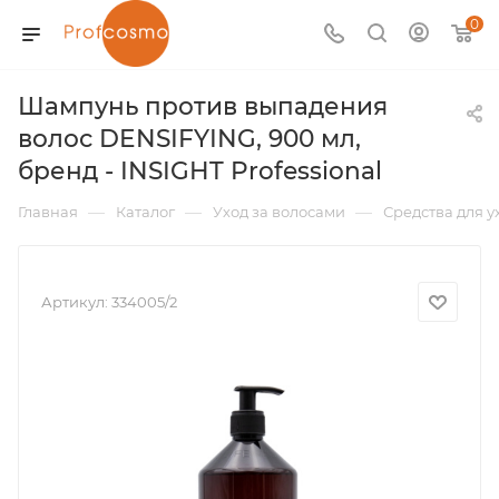
0
Шампунь против выпадения
волос DENSIFYING, 900 мл,
бренд - INSIGHT Professional
—
—
—
Главная
Каталог
Уход за волосами
Средства для у
Артикул:
334005/2