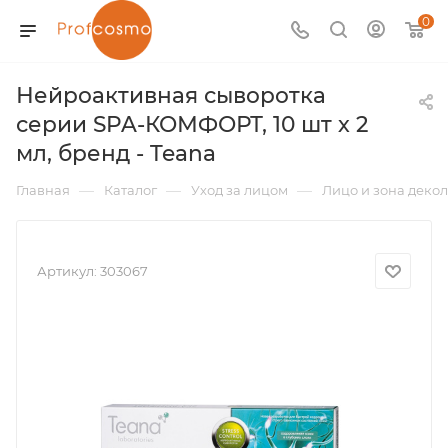
0
Нейроактивная сыворотка
серии SPA-КОМФОРТ, 10 шт х 2
мл, бренд - Teana
—
—
—
Главная
Каталог
Уход за лицом
Лицо и зона декол
Артикул:
303067