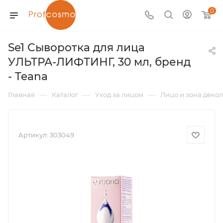
0
Se1 Сыворотка для лица
УЛЬТРА-ЛИФТИНГ, 30 мл, бренд
- Teana
—
—
—
Главная
Каталог
Уход за лицом
Лицо и зона декол
Артикул:
303049