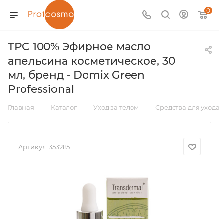
0
TPC 100% Эфирное масло
апельсина косметическое, 30
мл, бренд - Domix Green
Professional
—
—
—
Главная
Каталог
Уход за телом
Средства для ухода
Артикул:
353285