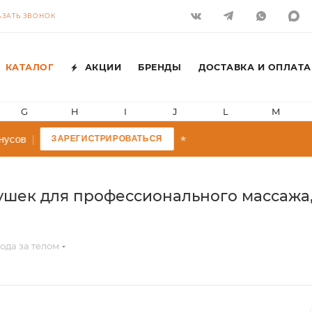
АЗАТЬ ЗВОНОК
КАТАЛОГ
АКЦИИ
БРЕНДЫ
ДОСТАВКА И ОПЛАТА
G
H
I
J
L
M
усов
|
ЗАРЕГИСТРИРОВАТЬСЯ
★
шек для профессионального массажа, 
ода за телом