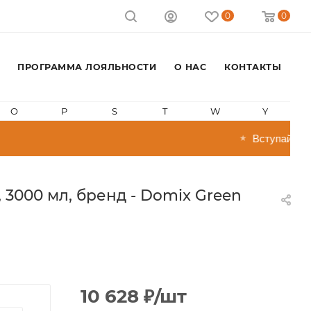
0
0
ПРОГРАММА ЛОЯЛЬНОСТИ
О НАС
КОНТАКТЫ
O
P
S
T
W
Y
Вступай в про
★
3000 мл, бренд - Domix Green
10 628
₽
/шт