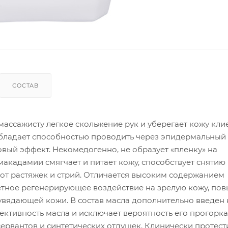
СОСТАВ
ссажисту легкое скольжение рук и уберегает кожу клие
Обладает способностью проводить через эпидермальный
вый эффект. Некомедогенно, не образует «пленку» на
акадамии смягчает и питает кожу, способствует снятию
от растяжек и стрий. Отличается высоким содержанием
етное регенерирующее воздействие на зрелую кожу, по
 увядающей кожи. В состав масла дополнительно введен
фективность масла и исключает вероятность его прогорк
сервантов и синтетических отдушек. Клинически протест