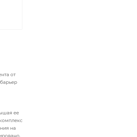
нта от
 барьер
вышая ее
 комплекс
ания на
ировано.