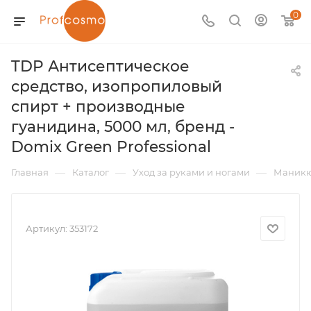
0
TDP Антисептическое
средство, изопропиловый
спирт + производные
гуанидина, 5000 мл, бренд -
Domix Green Professional
—
—
—
Главная
Каталог
Уход за руками и ногами
Маник
Артикул:
353172